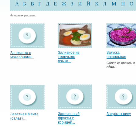
А
Б
В
Г
Д
Е
Ж
З
И
Й
К
Л
М
Н
О
На правах рекламы:
Заливное из
Закуска
Запеканка с
телячьего
свекольная
макаронами...
языка...
Салат из свеклы и
яйца.
Запеченный
Закуска к пиву
Заветная Мечта
фрукты с
(салат)...
корицей...