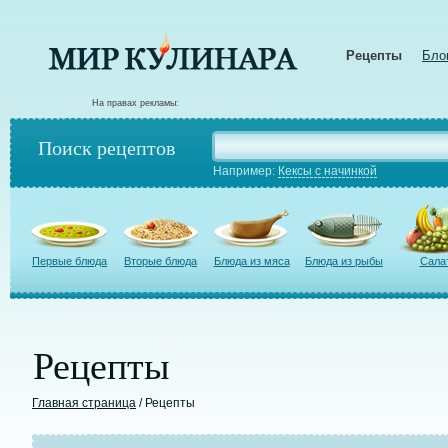
Рецепты
Бло
На правах рекламы:
Поиск рецептов
Например:
Кексы с начинкой
Первые блюда
Вторые блюда
Блюда из мяса
Блюда из рыбы
Сала
Рецепты
Главная страница
/ Рецепты