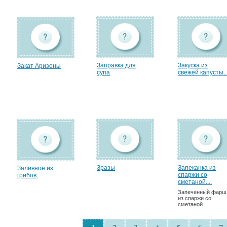
Заправка для
Закуска из
Закат Аризоны
супа
свежей капусты..
Зразы
Запеканка из
Заливное из
спаржи со
грибов.
сметаной....
Запеченный фарш
из спаржи со
сметаной.