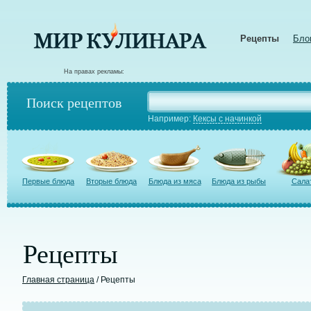
Рецепты
Бло
На правах рекламы:
Поиск рецептов
Например:
Кексы с начинкой
Первые блюда
Вторые блюда
Блюда из мяса
Блюда из рыбы
Сала
Рецепты
Главная страница
/ Рецепты