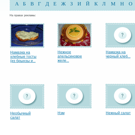
А
Б
В
Г
Д
Е
Ж
З
И
Й
К
Л
М
Н
О
На правах рекламы:
Нежное
Намазка на
Намазка на
апельсиновое
черный хлеб...
хлебные тосты
желе...
(из брынзы и...
Нэм
Нежный салат
Необычный
салат