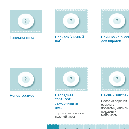
Напиток `Яичный
Начинка из ябло
Наваристый суп
ног`...
для пирогов...
Несладкий
Нежный завтрак.
Неповторимое
торт.Торт
Салат из вареной
закусочный из
свеклы с
лос...
яблоками, изюмом
орехами и
Торт из лососины и
майонезом.
красной икры