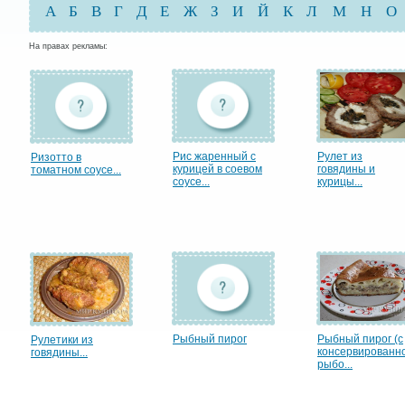
А
Б
В
Г
Д
Е
Ж
З
И
Й
К
Л
М
Н
О
На правах рекламы:
Рис жаренный с
Рулет из
Ризотто в
курицей в соевом
говядины и
томатном соусе...
соусе...
курицы...
Рыбный пирог
Рыбный пирог (с
Рулетики из
консервированн
говядины...
рыбо...