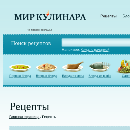
Рецепты
Бло
На правах рекламы:
Поиск рецептов
Например:
Кексы с начинкой
Первые блюда
Вторые блюда
Блюда из мяса
Блюда из рыбы
Сала
Рецепты
Главная страница
/ Рецепты