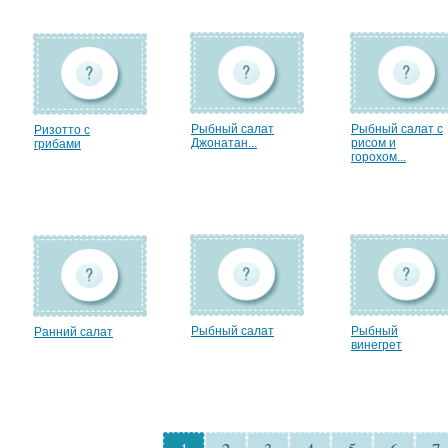
Рыбный салат
Рыбный салат с
Ризотто с
Джонатан...
рисом и
грибами
горохом...
Рыбный салат
Рыбный
Ранний салат
винегрет