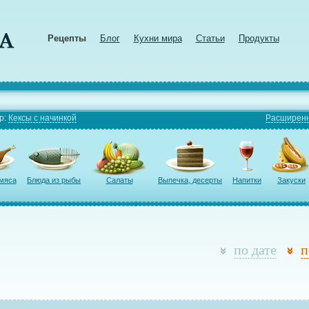
Рецепты
Блог
Кухни мира
Статьи
Продукты
р:
Кексы с начинкой
Расширенн
 мяса
Блюда из рыбы
Салаты
Выпечка, десерты
Напитки
Закуски
по дате
п