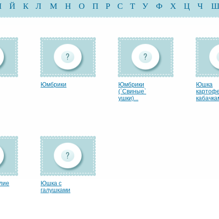
И
Й
К
Л
М
Н
О
П
Р
С
Т
У
Ф
Х
Ц
Ч
Юмбрики
Юмбpики
Юшка
(`Свиные`
картофе
ушки)...
кабачкам
лие
Юшка с
галушками