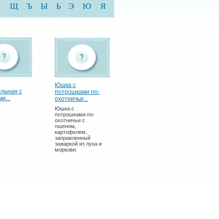
Ш
Щ
Ъ
Ы
Ь
Э
Ю
Я
Юшка с
льная с
потрошками по-
и...
охотничьи...
Юшка с
потрошками по-
охотничьи с
пшеном,
картофелем,
заправленный
зажаркой из лука и
моркови.