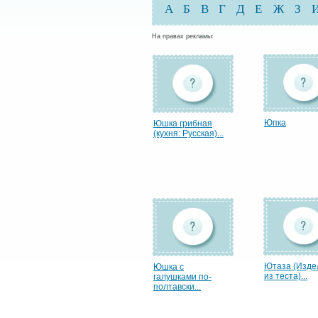
А
Б
В
Г
Д
Е
Ж
З
На правах рекламы:
Юпка
Юшка грибная
(кухня: Русская)...
Ютаза (Изде
Юшка с
из теста)...
галушками по-
полтавски...