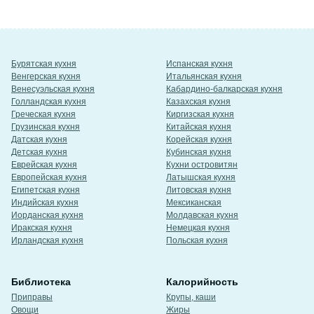
Бурятская кухня
Испанская кухня
Венгерская кухня
Итальянская кухня
Венесуэльская кухня
Кабардино-балкарская кухня
Голландская кухня
Казахская кухня
Греческая кухня
Киргизская кухня
Грузинская кухня
Китайская кухня
Датская кухня
Корейская кухня
Детская кухня
Кубинская кухня
Еврейская кухня
Кухни островитян
Европейская кухня
Латышская кухня
Египетская кухня
Литовская кухня
Индийская кухня
Мексиканская
Иорданская кухня
Молдавская кухня
Иракская кухня
Немецкая кухня
Ирландская кухня
Польская кухня
Библиотека
Калорийность
Приправы
Крупы, каши
Овощи
Жиры