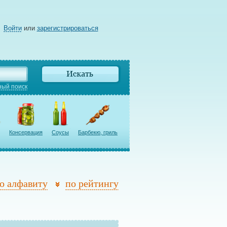
Войти
или
зарегистрироваться
ый поиск
Консервация
Соусы
Барбекю, гриль
о алфавиту
по рейтингу