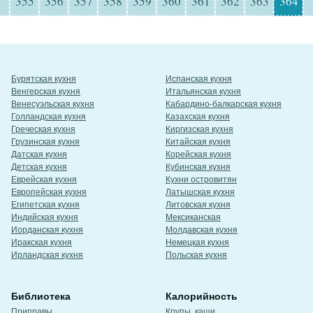
355
356
357
358
359
360
361
362
363
364
Бурятская кухня
Испанская кухня
Венгерская кухня
Итальянская кухня
Венесуэльская кухня
Кабардино-балкарская кухня
Голландская кухня
Казахская кухня
Греческая кухня
Киргизская кухня
Грузинская кухня
Китайская кухня
Датская кухня
Корейская кухня
Детская кухня
Кубинская кухня
Еврейская кухня
Кухни островитян
Европейская кухня
Латышская кухня
Египетская кухня
Литовская кухня
Индийская кухня
Мексиканская
Иорданская кухня
Молдавская кухня
Иракская кухня
Немецкая кухня
Ирландская кухня
Польская кухня
Библиотека
Калорийность
Приправы
Крупы, каши