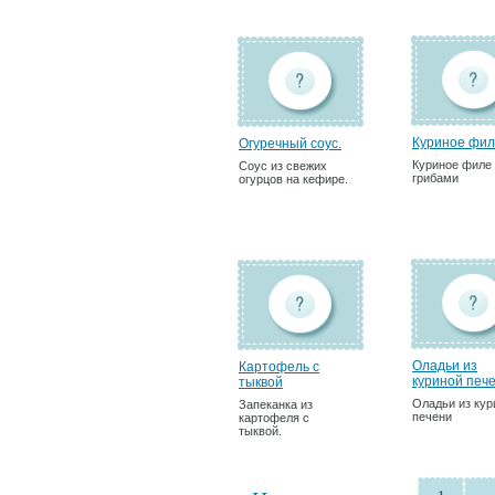
Куриное фи
Огуречный соус.
Куриное филе
Соус из свежих
грибами
огурцов на кефире.
Оладьи из
Картофель с
куриной пече
тыквой
Оладьи из кур
Запеканка из
печени
картофеля с
тыквой.