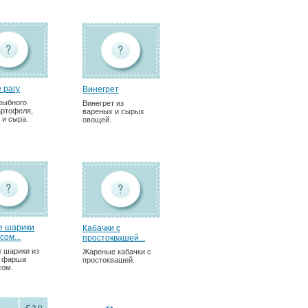
 рагу
Винегрет
 рыбного
Винегрет из
артофеля,
вареных и сырых
 и сыра.
овощей.
 шарики
Кабачки с
сом...
простоквашей...
 шарики из
Жареные кабачки с
о фарша
простоквашей.
сом.