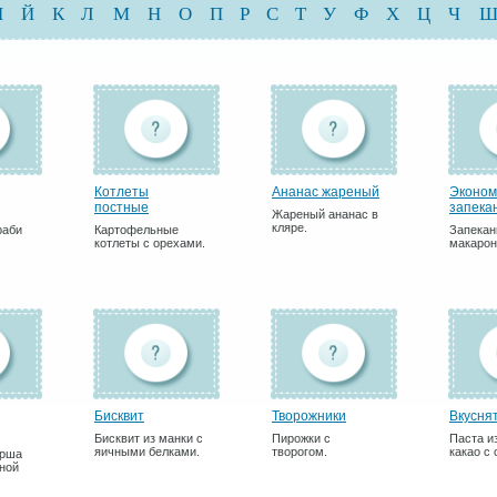
И
Й
К
Л
М
Н
О
П
Р
С
Т
У
Ф
Х
Ц
Ч
Котлеты
Ананас жареный
Эконом
постные
запекан
Жареный ананас в
кляре.
раби
Картофельные
Запекан
котлеты с орехами.
макарон
Бисквит
Творожники
Вкусня
Бисквит из манки с
Пирожки с
Паста и
яичными белками.
творогом.
какао с
арша
ной