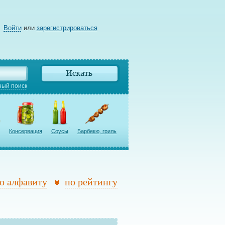
Войти
или
зарегистрироваться
ый поиск
Консервация
Соусы
Барбекю, гриль
о алфавиту
по рейтингу