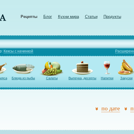
Рецепты
Блог
Кухни мира
Статьи
Продукты
р:
Кексы с начинкой
Расширенн
 мяса
Блюда из рыбы
Салаты
Выпечка, десерты
Напитки
Закуски
по дате
п