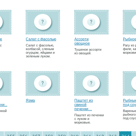
ле
Салат с фасолью
Ассорти
Рыбное
овощное
 с
Салат с фасолью,
Рагу из
колбасой, сленым
филе, к
Тушеное ассорти
огурцом, яйцами и
моркови
из овощей.
зеленым луком.
Язма
Паштет из
Рыбные
ни...
свиной
под соу
печенки....
иной
Вареные
рыбног
Паштет из печенки
под соу
с луком и
морковью.