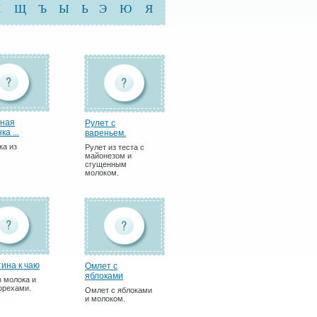
Ш
Щ
Ъ
Ы
Ь
Э
Ю
Я
ная
Рулет с
ка ...
вареньем.
ка из
Рулет из теста с
майонезом и
сгущенным
молоком.
тина к чаю
Омлет с
яблоками
з молока и
 орехами.
Омлет с яблоками
и молоком.