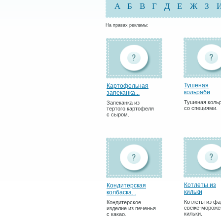
А
Б
В
Г
Д
Е
Ж
З
На правах рекламы:
Тушеная
Картофельная
кольраби
запеканка...
Тушеная коль
Запеканка из
со специями.
тертого картофеля
с сыром.
Котлеты из
Кондитерская
кильки
колбаска...
Котлеты из ф
Кондитерское
свеже-мороже
изделие из печенья
кильки.
с какао.