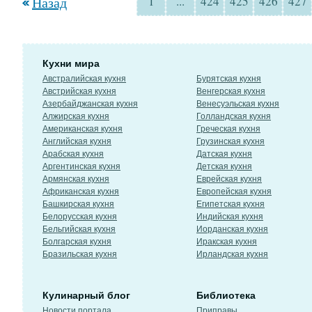
Назад
1
...
424
425
426
427
Кухни мира
Австралийская кухня
Бурятская кухня
Австрийская кухня
Венгерская кухня
Азербайджанская кухня
Венесуэльская кухня
Алжирская кухня
Голландская кухня
Американская кухня
Греческая кухня
Английская кухня
Грузинская кухня
Арабская кухня
Датская кухня
Аргентинская кухня
Детская кухня
Армянская кухня
Еврейская кухня
Африканская кухня
Европейская кухня
Башкирская кухня
Египетская кухня
Белорусская кухня
Индийская кухня
Бельгийская кухня
Иорданская кухня
Болгарская кухня
Иракская кухня
Бразильская кухня
Ирландская кухня
Кулинарный блог
Библиотека
Новости портала
Приправы