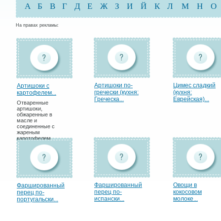
А
Б
В
Г
Д
Е
Ж
З
И
Й
К
Л
М
Н
О
На правах рекламы:
Артишоки по-
Цимес сладкий
Артишоки с
гречески (кухня:
(кухня:
картофелем...
Греческа...
Еврейская)...
Отваренные
артишоки,
обжаренные в
масле и
соединенные с
жареным
каротофелем.
Фаршированный
Овощи в
Фаршированный
перец по-
кокосовом
перец по-
испански...
молоке...
португальски...