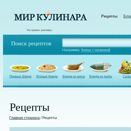
Рецепты
Бло
На правах рекламы:
Поиск рецептов
Например:
Кексы с начинкой
Первые блюда
Вторые блюда
Блюда из мяса
Блюда из рыбы
Сала
Рецепты
Главная страница
/ Рецепты