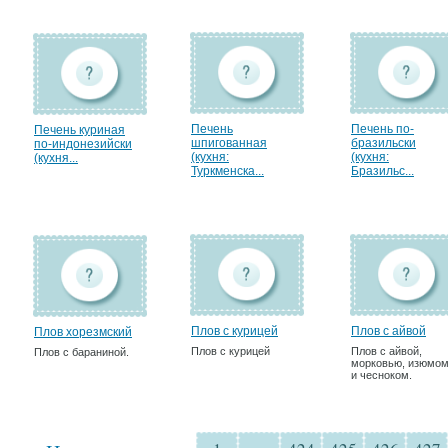
Печень
Печень по-
Печень куриная
шпигованная
бразильски
по-индонезийски
(кухня:
(кухня:
(кухня...
Туркменска...
Бразильс...
Плов с курицей
Плов с айвой
Плов хорезмский
Плов с курицей
Плов с айвой,
Плов с бараниной.
морковью, изюмо
и чесноком.