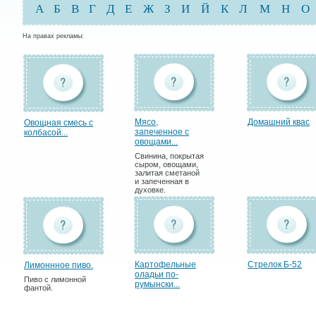
А
Б
В
Г
Д
Е
Ж
З
И
Й
К
Л
М
Н
О
На правах рекламы:
Мясо,
Домашний квас
Овощная смесь с
запеченное с
колбасой...
овощами...
Свинина, покрытая
сыром, овощами,
залитая сметаной
и запеченная в
духовке.
Картофельные
Стрелок Б-52
Лимоннное пиво.
оладьи по-
Пиво с лимонной
румынски...
фантой.