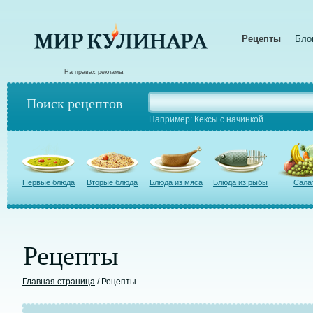
Рецепты
Бло
На правах рекламы:
Поиск рецептов
Например:
Кексы с начинкой
Первые блюда
Вторые блюда
Блюда из мяса
Блюда из рыбы
Сала
Рецепты
Главная страница
/ Рецепты