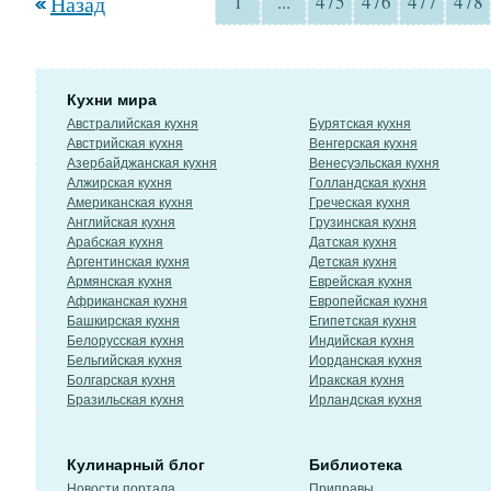
Назад
1
...
475
476
477
478
Кухни мира
Австралийская кухня
Бурятская кухня
Австрийская кухня
Венгерская кухня
Азербайджанская кухня
Венесуэльская кухня
Алжирская кухня
Голландская кухня
Американская кухня
Греческая кухня
Английская кухня
Грузинская кухня
Арабская кухня
Датская кухня
Аргентинская кухня
Детская кухня
Армянская кухня
Еврейская кухня
Африканская кухня
Европейская кухня
Башкирская кухня
Египетская кухня
Белорусская кухня
Индийская кухня
Бельгийская кухня
Иорданская кухня
Болгарская кухня
Иракская кухня
Бразильская кухня
Ирландская кухня
Кулинарный блог
Библиотека
Новости портала
Приправы