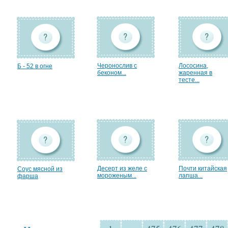
Черонослив с
Лососина,
Б - 52 в огне
беконом...
жаренная в
тесте...
Десерт из желе с
Почти китайская
Соус мясной из
мороженым...
лапша...
фарша