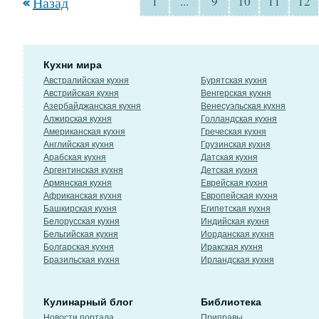
Назад
1
...
9
10
11
12
Кухни мира
Австралийская кухня
Бурятская кухня
Австрийская кухня
Венгерская кухня
Азербайджанская кухня
Венесуэльская кухня
Алжирская кухня
Голландская кухня
Американская кухня
Греческая кухня
Английская кухня
Грузинская кухня
Арабская кухня
Датская кухня
Аргентинская кухня
Детская кухня
Армянская кухня
Еврейская кухня
Африканская кухня
Европейская кухня
Башкирская кухня
Египетская кухня
Белорусская кухня
Индийская кухня
Бельгийская кухня
Иорданская кухня
Болгарская кухня
Иракская кухня
Бразильская кухня
Ирландская кухня
Кулинарный блог
Библиотека
Новости портала
Приправы