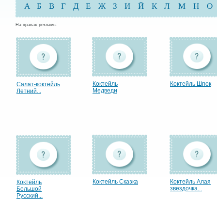
А
Б
В
Г
Д
Е
Ж
З
И
Й
К
Л
М
Н
О
На правах рекламы:
Коктейль
Коктейль Шпок
Салат-коктейль
Медведи
Летний...
Коктейль Сказка
Коктейль Алая
Коктейль
звездочка...
Большой
Русский...