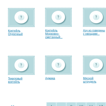
Коктейль
Азу из говядины
Коктейль
Морковно-
с овощами...
Огуречный
сметанный...
Аджика
Мясной
Текиловый
штрудель
коктейль