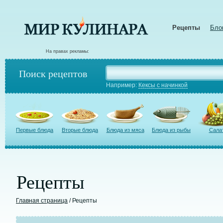
Рецепты
Бло
На правах рекламы:
Поиск рецептов
Например:
Кексы с начинкой
Первые блюда
Вторые блюда
Блюда из мяса
Блюда из рыбы
Сала
Рецепты
Главная страница
/ Рецепты