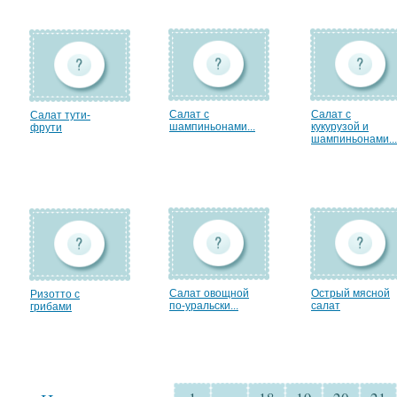
Салат с
Салат с
Салат тути-
шампиньонами...
кукурузой и
фрути
шампиньонами...
Салат овощной
Острый мясной
Ризотто с
по-уральски...
салат
грибами