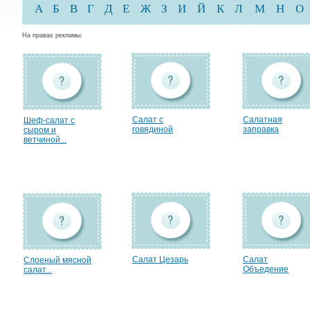
А
Б
В
Г
Д
Е
Ж
З
И
Й
К
Л
М
Н
О
На правах рекламы:
Салат с
Салатная
Шеф-салат с
говядиной
заправка
сыром и
ветчиной...
Салат Цезарь
Салат
Слоеный мясной
Объедение
салат...