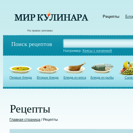
Рецепты
Бло
На правах рекламы:
Поиск рецептов
Например:
Кексы с начинкой
Первые блюда
Вторые блюда
Блюда из мяса
Блюда из рыбы
Сала
Рецепты
Главная страница
/ Рецепты