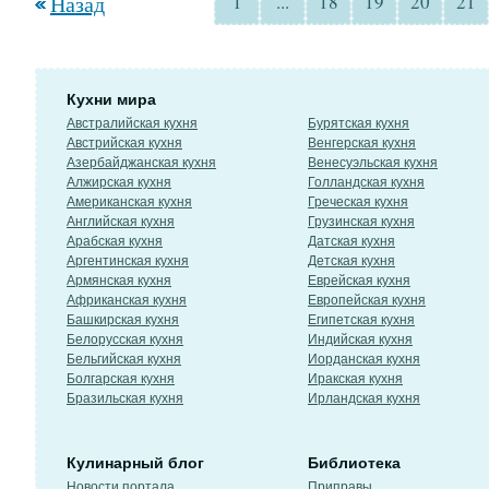
Назад
1
...
18
19
20
21
Кухни мира
Австралийская кухня
Бурятская кухня
Австрийская кухня
Венгерская кухня
Азербайджанская кухня
Венесуэльская кухня
Алжирская кухня
Голландская кухня
Американская кухня
Греческая кухня
Английская кухня
Грузинская кухня
Арабская кухня
Датская кухня
Аргентинская кухня
Детская кухня
Армянская кухня
Еврейская кухня
Африканская кухня
Европейская кухня
Башкирская кухня
Египетская кухня
Белорусская кухня
Индийская кухня
Бельгийская кухня
Иорданская кухня
Болгарская кухня
Иракская кухня
Бразильская кухня
Ирландская кухня
Кулинарный блог
Библиотека
Новости портала
Приправы