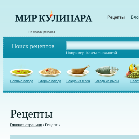
Рецепты
Бло
На правах рекламы:
Поиск рецептов
Например:
Кексы с начинкой
Первые блюда
Вторые блюда
Блюда из мяса
Блюда из рыбы
Сала
Рецепты
Главная страница
/ Рецепты