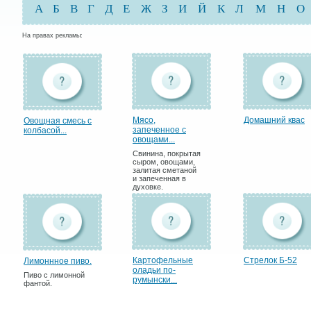
А
Б
В
Г
Д
Е
Ж
З
И
Й
К
Л
М
Н
О
На правах рекламы:
Мясо,
Домашний квас
Овощная смесь с
запеченное с
колбасой...
овощами...
Свинина, покрытая
сыром, овощами,
залитая сметаной
и запеченная в
духовке.
Картофельные
Стрелок Б-52
Лимоннное пиво.
оладьи по-
Пиво с лимонной
румынски...
фантой.