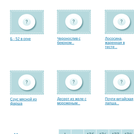
Черонослив с
Лососина,
Б - 52 в огне
беконом...
жаренная в
тесте...
Десерт из желе с
Почти китайская
Соус мясной из
мороженым...
лапша...
фарша