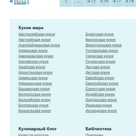
Назад
1
...
475
476
477
478
Кухни мира
Австралийская кухня
Бурятская кухня
Австрийская кухня
Венгерская кухня
Азербайджанская кухня
Венесуэльская кухня
Алжирская кухня
Голландская кухня
Американская кухня
Греческая кухня
Английская кухня
Грузинская кухня
Арабская кухня
Датская кухня
Аргентинская кухня
Детская кухня
Армянская кухня
Еврейская кухня
Африканская кухня
Европейская кухня
Башкирская кухня
Египетская кухня
Белорусская кухня
Индийская кухня
Бельгийская кухня
Иорданская кухня
Болгарская кухня
Иракская кухня
Бразильская кухня
Ирландская кухня
Кулинарный блог
Библиотека
Новости портала
Приправы