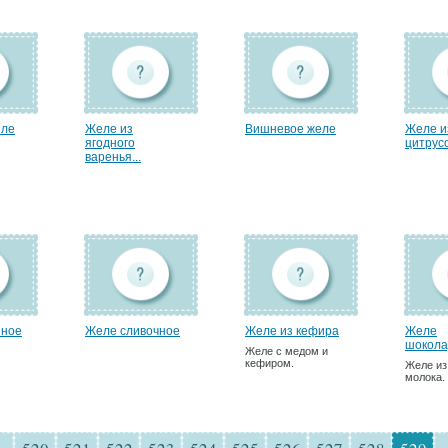
еле
Желе из
Вишневое желе
Желе и
ягодного
цитpус
варенья...
нное
Желе сливочное
Желе из кефира
Желе
шокола
Желе с медом и
кефиром.
Желе из
молока.