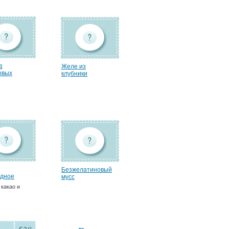
з
Желе из
овых
клубники
Безжелатиновый
дное
мусс
 какао и