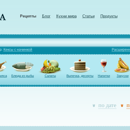
Рецепты
Блог
Кухни мира
Статьи
Продукты
р:
Кексы с начинкой
Расширенн
 мяса
Блюда из рыбы
Салаты
Выпечка, десерты
Напитки
Закуски
по дате
п