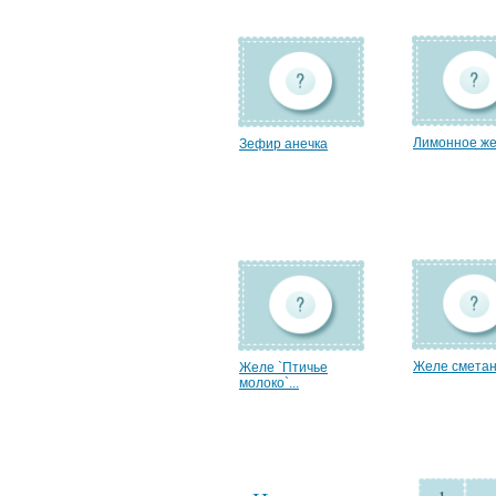
Лимонное ж
Зефиp анечка
Желе смета
Желе `Птичье
молоко`...