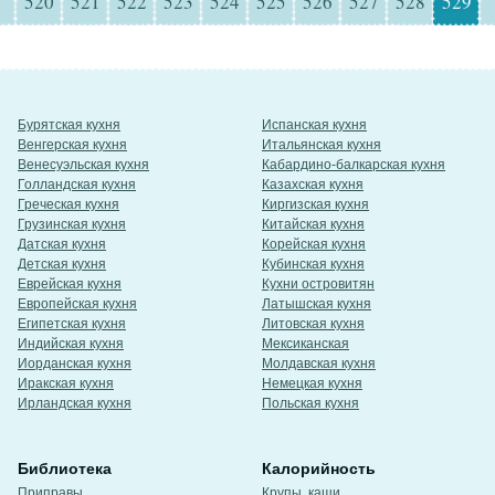
520
521
522
523
524
525
526
527
528
529
Бурятская кухня
Испанская кухня
Венгерская кухня
Итальянская кухня
Венесуэльская кухня
Кабардино-балкарская кухня
Голландская кухня
Казахская кухня
Греческая кухня
Киргизская кухня
Грузинская кухня
Китайская кухня
Датская кухня
Корейская кухня
Детская кухня
Кубинская кухня
Еврейская кухня
Кухни островитян
Европейская кухня
Латышская кухня
Египетская кухня
Литовская кухня
Индийская кухня
Мексиканская
Иорданская кухня
Молдавская кухня
Иракская кухня
Немецкая кухня
Ирландская кухня
Польская кухня
Библиотека
Калорийность
Приправы
Крупы, каши