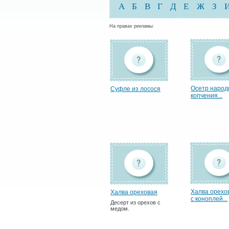
А
Б
В
Г
Д
Е
Ж
З
На правах рекламы:
Осетр народ
Суфле из лосося
копчения...
Халва орехо
Халва ореховая
с коноплей...
Десерт из орехов с
медом.