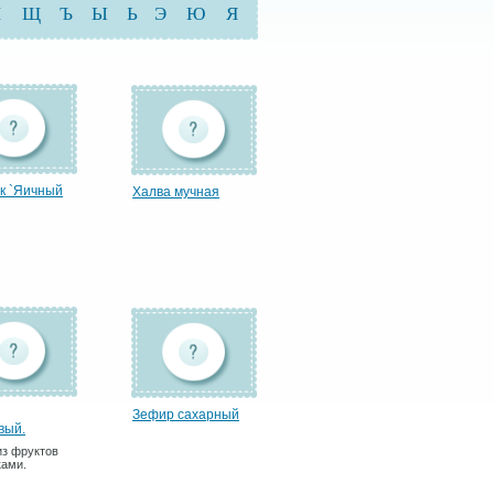
Ш
Щ
Ъ
Ы
Ь
Э
Ю
Я
к `Яичный
Халва мучная
Зефир сахарный
вый.
из фруктов
ками.