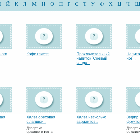
И
Й
К
Л
М
Н
О
П
Р
С
Т
У
Ф
Х
Ц
Ч
ного
Кофе гляссе
Прохладительный
Напито
напиток `Соевый
ног`...
чанда...
вая
Халва ореховая
Халва несколько
Зефир
с лапшой...
вариантов...
фрукто
Десерт из
Десерт 
орехового теста.
со слив