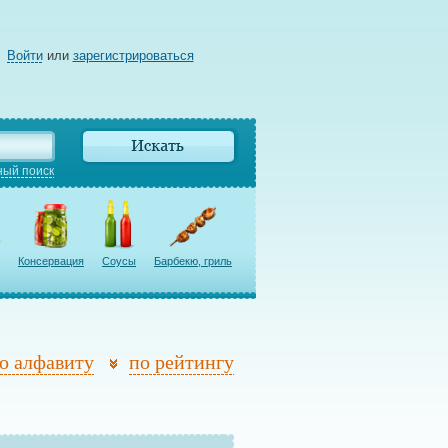
Войти
или
зарегистрироваться
ый поиск
Консервация
Соусы
Барбекю, гриль
о алфавиту
по рейтингу