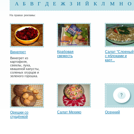
А
Б
В
Г
Д
Е
Ж
З
И
Й
К
Л
М
Н
О
На правах рекламы:
Крабовая
Салат "Слоеный
Винегрет
cвежесть
с яблоками и
Винегрет из
карт...
картофеля,
свеклы, лука,
квашеной капусты,
соленых огурцов и
зеленого горошка.
Салат Мехико
Осенний
Орешки со
сгущёнкой