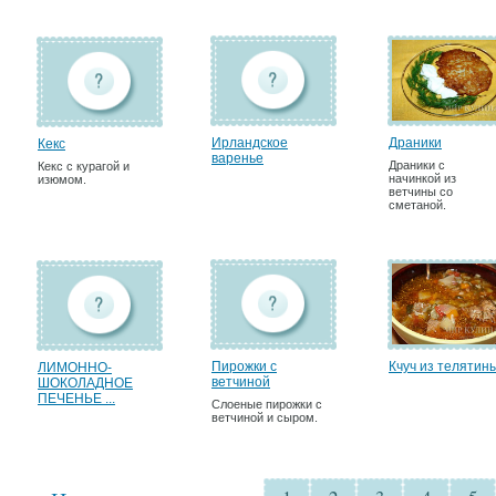
Ирландское
Драники
Кекс
варенье
Драники с
Кекс с курагой и
начинкой из
изюмом.
ветчины со
сметаной.
Пирожки с
Кчуч из телятин
ЛИМОННО-
ветчиной
ШОКОЛАДНОЕ
ПЕЧЕНЬЕ ...
Слоеные пирожки с
ветчиной и сыром.