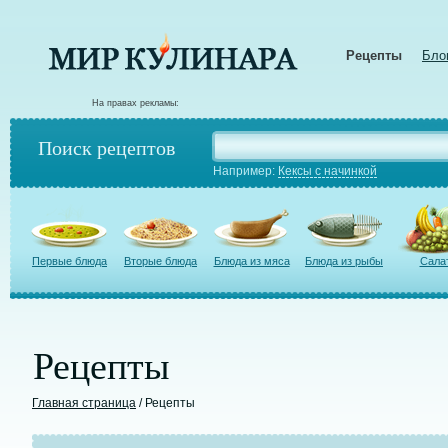
Рецепты
Бло
На правах рекламы:
Поиск рецептов
Например:
Кексы с начинкой
Первые блюда
Вторые блюда
Блюда из мяса
Блюда из рыбы
Сала
Рецепты
Главная страница
/ Рецепты