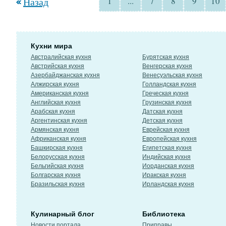
Назад
1
...
7
8
9
10
Кухни мира
Австралийская кухня
Бурятская кухня
Австрийская кухня
Венгерская кухня
Азербайджанская кухня
Венесуэльская кухня
Алжирская кухня
Голландская кухня
Американская кухня
Греческая кухня
Английская кухня
Грузинская кухня
Арабская кухня
Датская кухня
Аргентинская кухня
Детская кухня
Армянская кухня
Еврейская кухня
Африканская кухня
Европейская кухня
Башкирская кухня
Египетская кухня
Белорусская кухня
Индийская кухня
Бельгийская кухня
Иорданская кухня
Болгарская кухня
Иракская кухня
Бразильская кухня
Ирландская кухня
Кулинарный блог
Библиотека
Новости портала
Приправы