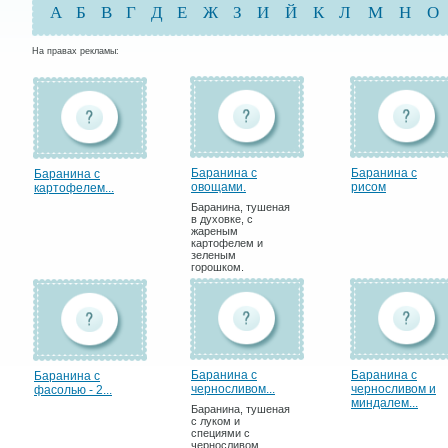
А
Б
В
Г
Д
Е
Ж
З
И
Й
К
Л
М
Н
О
На правах рекламы:
Баранина с
Баранина с
Баранина с
овощами.
рисом
картофелем...
Баранина, тушеная
в духовке, с
жареным
картофелем и
зеленым
горошком.
Баранина с
Баранина с
Баранина с
черносливом...
черносливом и
фасолью - 2...
миндалем...
Баранина, тушеная
с луком и
специями с
черносливом.