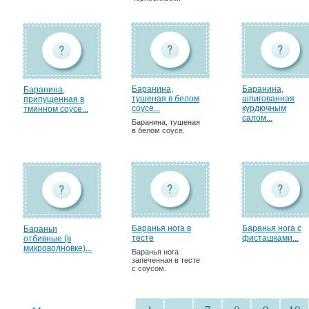
Баранина,
Баранина,
Баранина,
тушеная в белом
шпигованная
припущенная в
соусе...
курдючным
тминном соусе...
салом...
Баранина, тушеная
в белом соусе.
Баранья нога в
Баранья нога с
Бараньи
тесте
фисташками...
отбивные (в
микроволновке)...
Баранья нога
запеченная в тесте
с соусом.