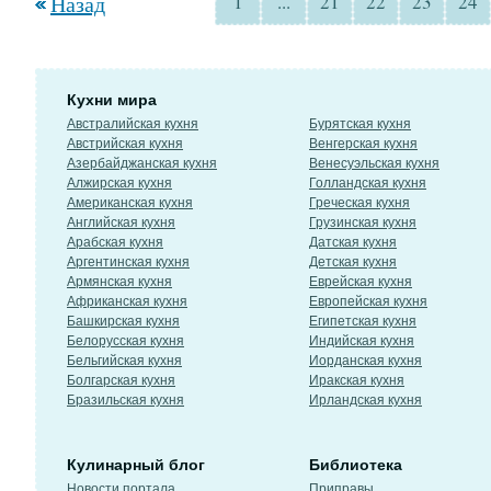
Назад
1
...
21
22
23
24
Кухни мира
Австралийская кухня
Бурятская кухня
Австрийская кухня
Венгерская кухня
Азербайджанская кухня
Венесуэльская кухня
Алжирская кухня
Голландская кухня
Американская кухня
Греческая кухня
Английская кухня
Грузинская кухня
Арабская кухня
Датская кухня
Аргентинская кухня
Детская кухня
Армянская кухня
Еврейская кухня
Африканская кухня
Европейская кухня
Башкирская кухня
Египетская кухня
Белорусская кухня
Индийская кухня
Бельгийская кухня
Иорданская кухня
Болгарская кухня
Иракская кухня
Бразильская кухня
Ирландская кухня
Кулинарный блог
Библиотека
Новости портала
Приправы