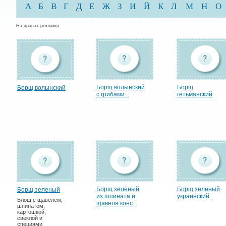
А
Б
В
Г
Д
Е
Ж
З
И
Й
К
Л
М
Н
О
На правах рекламы:
Борщ волынский
Борщ
Борщ волынский
с грибами...
гетьманский
Борщ зеленый
Борщ зеленый
Борщ зеленый
из шпината и
украинский...
Блощ с щавелем,
щавеля конс...
шпинатом,
картошкой,
свеклой и
специями