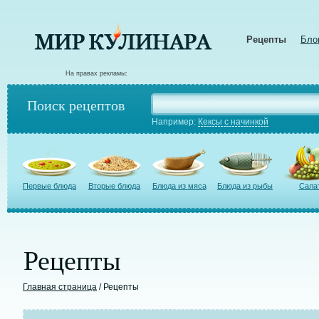
Рецепты
Бло
На правах рекламы:
Поиск рецептов
Например:
Кексы с начинкой
Первые блюда
Вторые блюда
Блюда из мяса
Блюда из рыбы
Сала
Рецепты
Главная страница
/ Рецепты