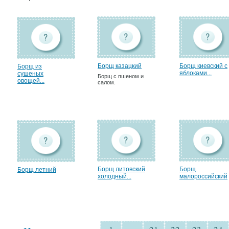
Борщ казацкий
Борщ киевский с
Борщ из
яблоками...
сушеных
Борщ с пшеном и
овощей...
салом.
Борщ литовский
Борщ
Борщ летний
холодный...
малороссийский