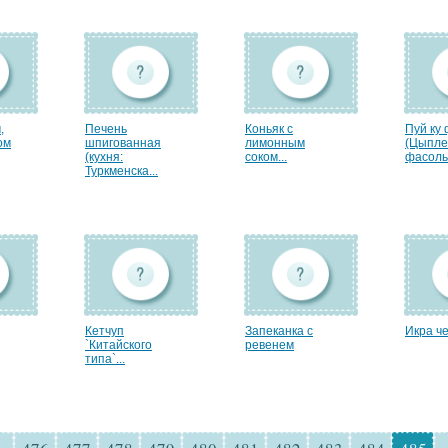
,
Печень
Коньяк с
Пуй ку
ом
шпигованная
лимонным
(Цыпле
(кухня:
соком...
фасолью
Туркменска...
Кетчуп
Запеканка с
Икра ч
`Китайского
ревенем
типа`...