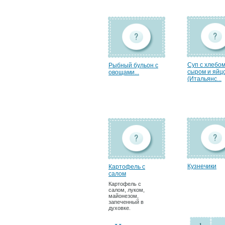
Суп с хлебом
Рыбный бульон с
сыром и яйц
овощами...
(Итальянс...
Кузнечики
Картофель с
салом
Картофель с
салом, луком,
майонезом,
запеченный в
духовке.