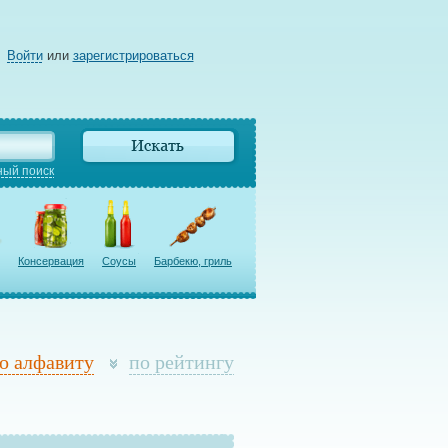
Войти
или
зарегистрироваться
ый поиск
Консервация
Соусы
Барбекю, гриль
о алфавиту
по рейтингу