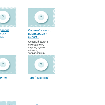
 фасоле
Слоеный салат с
нок с
помидорами и
)...
сыром...
Слоеный салат с
помидорами,
сыром, луком,
яйцами,
заправленный
майонезом.
ерная
Торт `Пушинка`