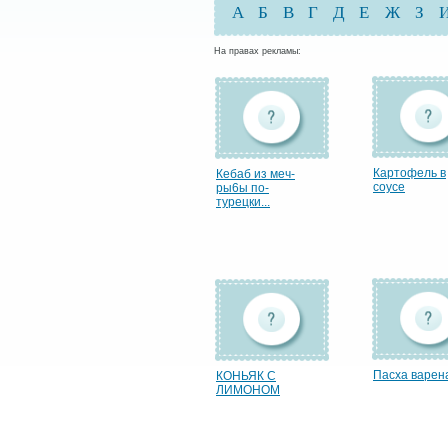
А
Б
В
Г
Д
Е
Ж
З
На правах рекламы:
Картофель в
Кебаб из меч-
соусе
ры6ы по-
турецки...
Пасха варен
КОНЬЯК С
ЛИМОНОМ