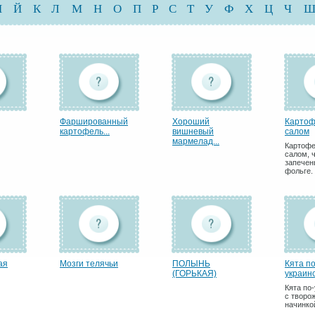
И
Й
К
Л
М
Н
О
П
Р
С
Т
У
Ф
Х
Ц
Ч
Фаршированный
Хороший
Картоф
картофель...
вишневый
салом
мармелад...
Картофе
салом, 
запечен
фольге.
ая
Мозги телячьи
ПОЛЫНЬ
Кята по
(ГОРЬКАЯ)
украин
Кята по
с творо
начинко