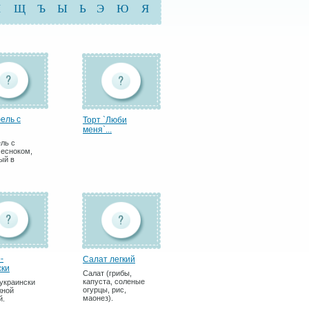
Ш
Щ
Ъ
Ы
Ь
Э
Ю
Я
ель с
Торт `Люби
меня`...
ль с
чесноком,
ый в
-
Салат легкий
ски
Салат (грибы,
капуста, соленые
-украински
огурцы, рис,
жной
маонез).
й.