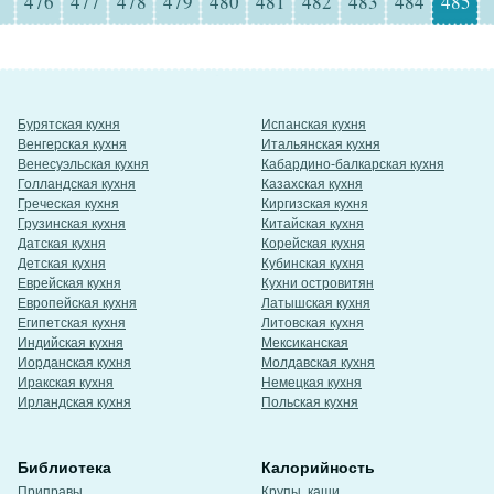
476
477
478
479
480
481
482
483
484
485
Бурятская кухня
Испанская кухня
Венгерская кухня
Итальянская кухня
Венесуэльская кухня
Кабардино-балкарская кухня
Голландская кухня
Казахская кухня
Греческая кухня
Киргизская кухня
Грузинская кухня
Китайская кухня
Датская кухня
Корейская кухня
Детская кухня
Кубинская кухня
Еврейская кухня
Кухни островитян
Европейская кухня
Латышская кухня
Египетская кухня
Литовская кухня
Индийская кухня
Мексиканская
Иорданская кухня
Молдавская кухня
Иракская кухня
Немецкая кухня
Ирландская кухня
Польская кухня
Библиотека
Калорийность
Приправы
Крупы, каши