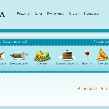
Рецепты
Блог
Кухни мира
Статьи
Продукты
р:
Кексы с начинкой
Расширенн
 мяса
Блюда из рыбы
Салаты
Выпечка, десерты
Напитки
Закуски
по дате
п