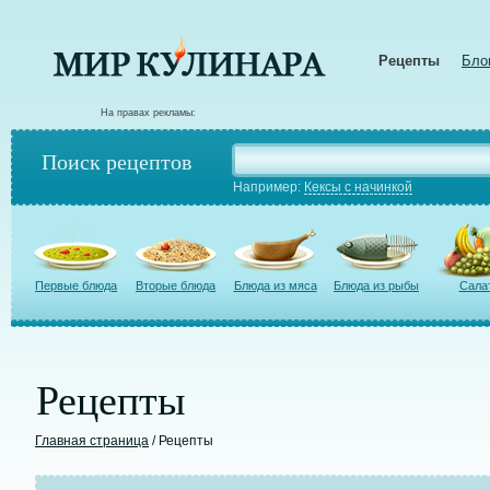
Рецепты
Бло
На правах рекламы:
Поиск рецептов
Например:
Кексы с начинкой
Первые блюда
Вторые блюда
Блюда из мяса
Блюда из рыбы
Сала
Рецепты
Главная страница
/ Рецепты