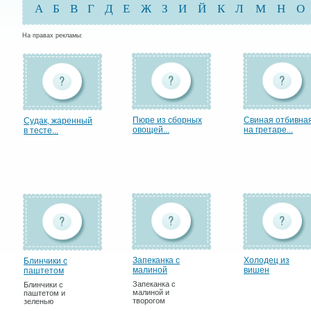
А
Б
В
Г
Д
Е
Ж
З
И
Й
К
Л
М
Н
О
На правах рекламы:
Пюре из сборных
Свиная отбивна
Судак, жаренный
овощей...
на гретаре...
в тесте...
Запеканка с
Холодец из
Блинчики с
малиной
вишен
паштетом
Запеканка с
Блинчики с
малиной и
паштетом и
творогом
зеленью