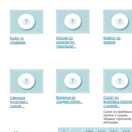
Клецки со
Компот из
Кофе со
шпигом по-
ревеня
сливками
тирольски...
Варенье из
Салат из
Свинные
сладких яблок...
крабовых палочк
рулетики с
с сыром...
сыром ...
Салат из крабовых
палочк с сыром,
яйцами, горошком,
яблоками.