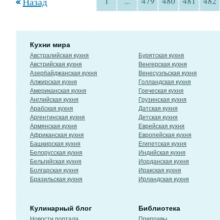
Назад
1
...
479
480
481
482
Кухни мира
Австралийская кухня
Бурятская кухня
Австрийская кухня
Венгерская кухня
Азербайджанская кухня
Венесуэльская кухня
Алжирская кухня
Голландская кухня
Американская кухня
Греческая кухня
Английская кухня
Грузинская кухня
Арабская кухня
Датская кухня
Аргентинская кухня
Детская кухня
Армянская кухня
Еврейская кухня
Африканская кухня
Европейская кухня
Башкирская кухня
Египетская кухня
Белорусская кухня
Индийская кухня
Бельгийская кухня
Иорданская кухня
Болгарская кухня
Иракская кухня
Бразильская кухня
Ирландская кухня
Кулинарный блог
Библиотека
Новости портала
Приправы