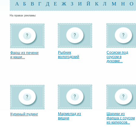
А
Б
В
Г
Д
Е
Ж
З
И
Й
К
Л
М
Н
О
На правах рекламы:
Рыбник
Сосиски под
Фарш из печени
вологодский
соусом в
и каши...
духовке...
Мармелад из
Шарики из
Куриный пудинг
вишни
фарша с соусом
из каперсов...