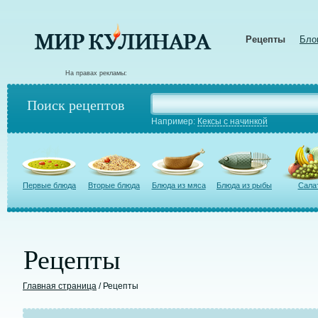
Рецепты
Бло
На правах рекламы:
Поиск рецептов
Например:
Кексы с начинкой
Первые блюда
Вторые блюда
Блюда из мяса
Блюда из рыбы
Сала
Рецепты
Главная страница
/ Рецепты