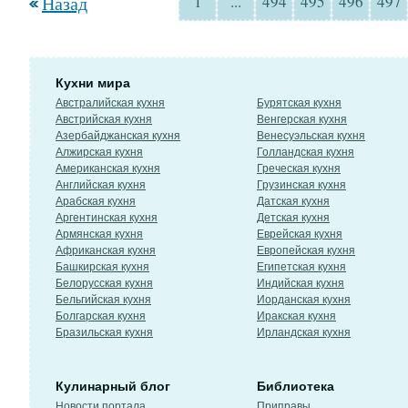
Назад
1
...
494
495
496
497
Кухни мира
Австралийская кухня
Бурятская кухня
Австрийская кухня
Венгерская кухня
Азербайджанская кухня
Венесуэльская кухня
Алжирская кухня
Голландская кухня
Американская кухня
Греческая кухня
Английская кухня
Грузинская кухня
Арабская кухня
Датская кухня
Аргентинская кухня
Детская кухня
Армянская кухня
Еврейская кухня
Африканская кухня
Европейская кухня
Башкирская кухня
Египетская кухня
Белорусская кухня
Индийская кухня
Бельгийская кухня
Иорданская кухня
Болгарская кухня
Иракская кухня
Бразильская кухня
Ирландская кухня
Кулинарный блог
Библиотека
Новости портала
Приправы