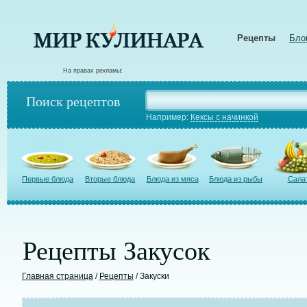
Рецепты
Бло
На правах рекламы:
Поиск рецептов
Например:
Кексы с начинкой
Первые блюда
Вторые блюда
Блюда из мяса
Блюда из рыбы
Сала
Рецепты Закусок
Главная страница
/
Рецепты
/ Закуски