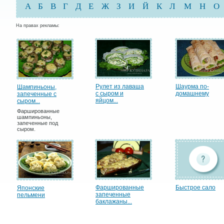
А
Б
В
Г
Д
Е
Ж
З
И
Й
К
Л
М
Н
О
На правах рекламы:
Рулет из лаваша
Шаурма по-
Шампиньоны,
с сыром и
домашнему
запеченные с
яйцом...
сыром...
Фаршированные
шампиньоны,
запеченные под
сыром.
Фаршированные
Быстрое сало
Японские
запеченные
пельмени
баклажаны...