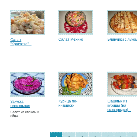
Салат Мехико
Блинчики с луко
Салат
"Красотка"...
Курица по-
Шашлык из
Закуска
индийски
курицы (на
свекольная
сковородке)...
Салат из свеклы и
яйца.