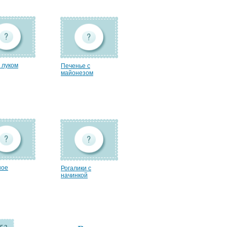
 луком
Печенье с
майонезом
ное
Рогалики с
начинкой