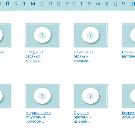
И
Й
К
Л
М
Н
О
П
Р
С
Т
У
Ф
Х
Ц
Ч
ины
Оладьи из
Печенье из
Блины 
овсяных
овсяных
шотлан
хлопьев...
хлопьев...
Мороженное с
Пудинг с
Ковриж
фруктовым
орехами и
домаш
йогуртом...
изюмом...