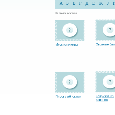
А
Б
В
Г
Д
Е
Ж
З
На правах рекламы:
Овсяные бл
Мусс из клюквы
Коврижка из
Пирог с яблоками
хлопьев