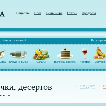
Рецепты
Блог
Кухни мира
Статьи
Продукты
р:
Кексы с начинкой
Расширенн
 мяса
Блюда из рыбы
Салаты
Выпечка, десерты
Напитки
Закуски
чки, десертов
по дате
п
десерты