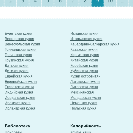
2
3
4
5
6
7
8
9
10
...
Бурятская кухня
Испанская кухня
Венгерская кухня
Итальянская кухня
Венесуэльская кухня
Кабардино-балкарская кухня
Голландская кухня
Казахская кухня
Греческая кухня
Киргизская кухня
Грузинская кухня
Китайская кухня
Датская кухня
Корейская кухня
Детская кухня
Кубинская кухня
Еврейская кухня
Кухни островитян
Европейская кухня
Латышская кухня
Египетская кухня
Литовская кухня
Индийская кухня
Мексиканская
Иорданская кухня
Молдавская кухня
Иракская кухня
Немецкая кухня
Ирландская кухня
Польская кухня
Библиотека
Калорийность
Приправы
Крупы, каши