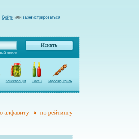
Войти
или
зарегистрироваться
ый поиск
Консервация
Соусы
Барбекю, гриль
о алфавиту
по рейтингу