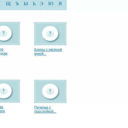
Ш
Щ
Ъ
Ы
Ь
Э
Ю
Я
по
Блины с овсяной
дски
мукой...
ка
Печенье с
няя
прослойкой...