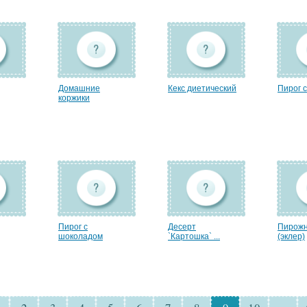
Домашние
Кекс диетический
Пирог с
коржики
Пирог с
Десерт
Пирож
шоколадом
`Картошка` ...
(эклер)