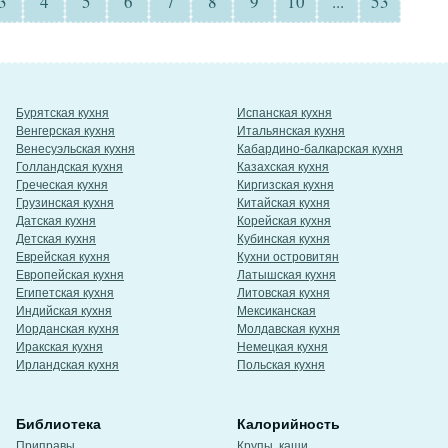
3
4
5
6
7
8
9
10
...
53
Бурятская кухня
Испанская кухня
Венгерская кухня
Итальянская кухня
Венесуэльская кухня
Кабардино-балкарская кухня
Голландская кухня
Казахская кухня
Греческая кухня
Киргизская кухня
Грузинская кухня
Китайская кухня
Датская кухня
Корейская кухня
Детская кухня
Кубинская кухня
Еврейская кухня
Кухни островитян
Европейская кухня
Латышская кухня
Египетская кухня
Литовская кухня
Индийская кухня
Мексиканская
Иорданская кухня
Молдавская кухня
Иракская кухня
Немецкая кухня
Ирландская кухня
Польская кухня
Библиотека
Калорийность
Приправы
Крупы, каши