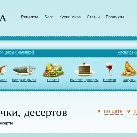
Рецепты
Блог
Кухни мира
Статьи
Продукты
р:
Кексы с начинкой
Расширенн
 мяса
Блюда из рыбы
Салаты
Выпечка, десерты
Напитки
Закуски
чки, десертов
по дате
п
десерты