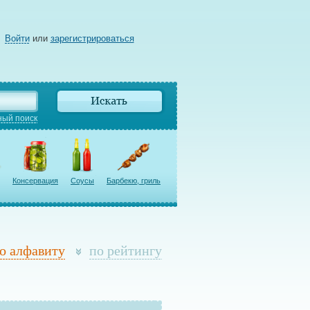
Войти
или
зарегистрироваться
ый поиск
Консервация
Соусы
Барбекю, гриль
о алфавиту
по рейтингу