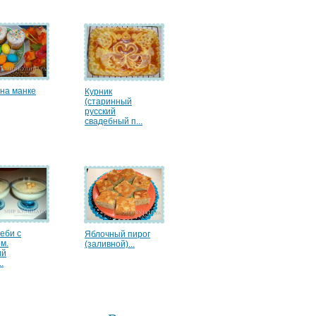
 на манке
Курник
(старинный
русский
свадебный п...
еби с
Яблочный пирог
м.
(заливной)...
ий
.