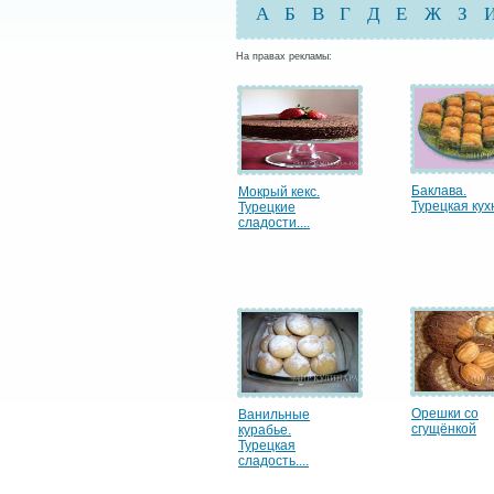
А
Б
В
Г
Д
Е
Ж
З
На правах рекламы:
Баклава.
Мокрый кекс.
Турецкая кухн
Турецкие
сладости....
Орешки со
Ванильные
сгущёнкой
курабье.
Турецкая
сладость....