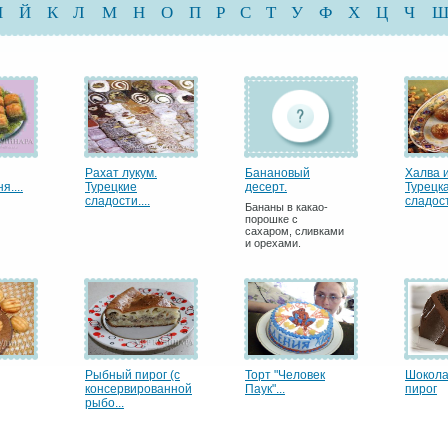
И
Й
К
Л
М
Н
О
П
Р
С
Т
У
Ф
Х
Ц
Ч
Рахат лукум.
Банановый
Халва и
я....
Турецкие
десерт.
Турецк
сладости....
сладость
Бананы в какао-
порошке с
сахаром, сливками
и орехами.
Рыбный пирог (с
Торт "Человек
Шокол
консервированной
Паук"...
пирог
рыбо...