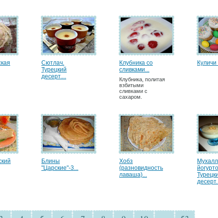
ская
Сютлач.
Клубника со
Куличи
Турецкий
сливками...
десерт....
Клубника, политая
взбитыми
сливками с
сахаром.
ский
Блины
Хобз
Мухалл
"Царские"-3...
(разновидность
йогурто
лаваша)...
Турецк
десерт..