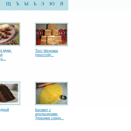
Ш
Щ
Ъ
Ы
Ь
Э
Ю
Я
з муки.
Торт Медовик
ая
(простой)...
....
адный
Бисквит с
апельсинами.
Турецкие сладо...