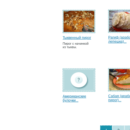
Рагиф (араб
Тыквенный пирог
лепешка)...
Пирог с начинкой
из тыквы.
Сабая (араб
Американские
пирог)...
булочки...