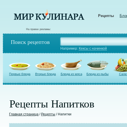
Рецепты
Бло
На правах рекламы:
Поиск рецептов
Например:
Кексы с начинкой
Первые блюда
Вторые блюда
Блюда из мяса
Блюда из рыбы
Сала
Рецепты Напитков
Главная страница
/
Рецепты
/ Напитки