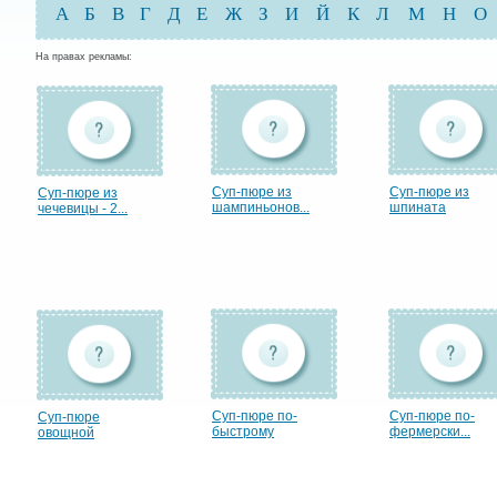
А
Б
В
Г
Д
Е
Ж
З
И
Й
К
Л
М
Н
О
На правах рекламы:
Суп-пюре из
Суп-пюре из
Суп-пюре из
шампиньонов...
шпината
чечевицы - 2...
Суп-пюре по-
Суп-пюре по-
Суп-пюре
быстрому
фермерски...
овощной