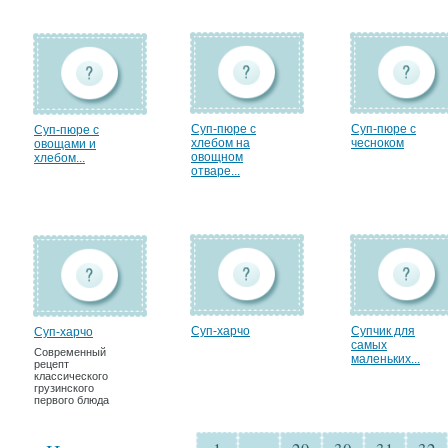
Суп-пюре с
Суп-пюре с
Суп-пюре с
хлебом на
чесноком
овощами и
овощном
хлебом...
отваре...
Суп-харчо
Супчик для
Суп-харчо
самых
Современный
маленьких...
рецепт
классического
грузинского
первого блюда