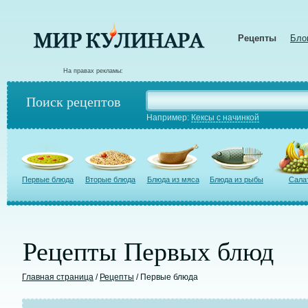
Рецепты
Бло
На правах рекламы:
Поиск рецептов
Например:
Кексы с начинкой
Первые блюда
Вторые блюда
Блюда из мяса
Блюда из рыбы
Сала
Рецепты Первых блюд
Главная страница
/
Рецепты
/ Первые блюда