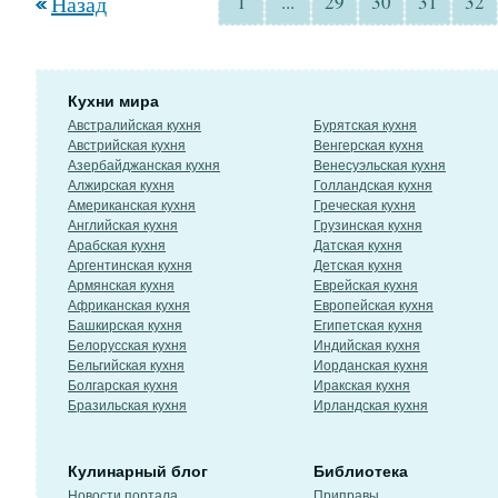
Назад
1
...
29
30
31
32
Кухни мира
Австралийская кухня
Бурятская кухня
Австрийская кухня
Венгерская кухня
Азербайджанская кухня
Венесуэльская кухня
Алжирская кухня
Голландская кухня
Американская кухня
Греческая кухня
Английская кухня
Грузинская кухня
Арабская кухня
Датская кухня
Аргентинская кухня
Детская кухня
Армянская кухня
Еврейская кухня
Африканская кухня
Европейская кухня
Башкирская кухня
Египетская кухня
Белорусская кухня
Индийская кухня
Бельгийская кухня
Иорданская кухня
Болгарская кухня
Иракская кухня
Бразильская кухня
Ирландская кухня
Кулинарный блог
Библиотека
Новости портала
Приправы