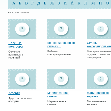
А
Б
В
Г
Д
Е
Ж
З
И
Й
К
Л
М
Н
О
На правах рекламы:
Консервированные
Огурцы
Соленые
кабачки....
консервированны
помидоры
Кабачки
Консервированны
Соленые
консервированные
огурцы с соком из
помидоры с
смородины
горчицей
Маринованная
Маринованные
Ассорти
свекла
коренья...
Фруктово-овощное
ассорти.
Маринованная
Маринованные
свекла
коренья