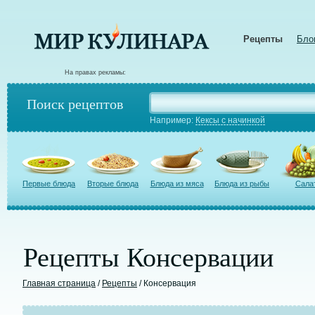
Рецепты
Бло
На правах рекламы:
Поиск рецептов
Например:
Кексы с начинкой
Первые блюда
Вторые блюда
Блюда из мяса
Блюда из рыбы
Сала
Рецепты Консервации
Главная страница
/
Рецепты
/ Консервация