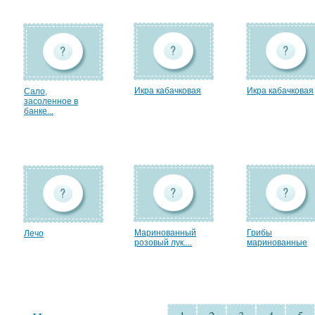
Икра кабачковая
Икра кабачковая
Сало,
засоленное в
банке...
Маринованный
Грибы
Лечо
розовый лук....
маринованные