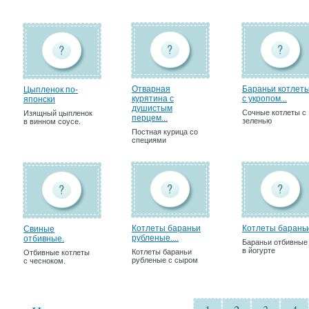
Отварная
Бараньи котлет
Цыпленок по-
курятина с
с укропом...
японски
душистым
Сочные котлеты с
Изящный цыпленок
перцем...
зеленью
в винном соусе.
Постная курица со
специями
Котлеты бараньи
Котлеты барань
Свиные
рубленые....
отбивные.
Бараньи отбивные
в йогурте
Котлеты бараньи
Отбивные котлеты
рубленые с сыром
с чесноком.