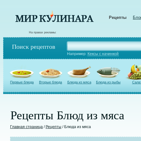
Рецепты
Бло
На правах рекламы:
Поиск рецептов
Например:
Кексы с начинкой
Первые блюда
Вторые блюда
Блюда из мяса
Блюда из рыбы
Сала
Рецепты Блюд из мяса
Главная страница
/
Рецепты
/ Блюда из мяса