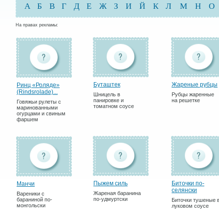
А
Б
В
Г
Д
Е
Ж
З
И
Й
К
Л
М
Н
О
На правах рекламы:
Буташтек
Жареные рубцы
Ринц «Роляде»
(Rindsrolade)...
Шницель в
Рубцы жаренные
панировке и
на решетке
Говяжьи рулеты с
томатном соусе
маринованными
огурцами и свиным
фаршем
Пыжем силь
Биточки по-
Манчи
селянски
Жареная баранина
Вареники с
по-удмуртски
бараниной по-
Биточки тушеные 
монгольски
луковом соусе