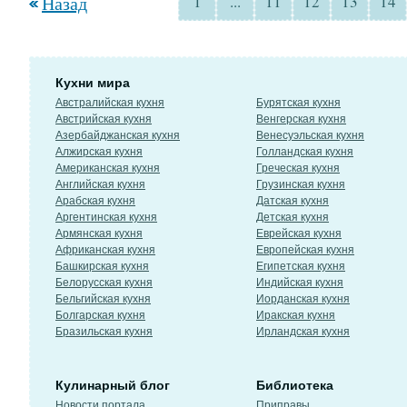
Назад
1
...
11
12
13
14
Кухни мира
Австралийская кухня
Бурятская кухня
Австрийская кухня
Венгерская кухня
Азербайджанская кухня
Венесуэльская кухня
Алжирская кухня
Голландская кухня
Американская кухня
Греческая кухня
Английская кухня
Грузинская кухня
Арабская кухня
Датская кухня
Аргентинская кухня
Детская кухня
Армянская кухня
Еврейская кухня
Африканская кухня
Европейская кухня
Башкирская кухня
Египетская кухня
Белорусская кухня
Индийская кухня
Бельгийская кухня
Иорданская кухня
Болгарская кухня
Иракская кухня
Бразильская кухня
Ирландская кухня
Кулинарный блог
Библиотека
Новости портала
Приправы