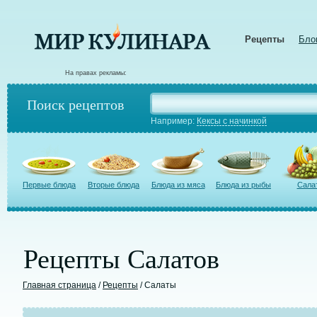
Рецепты
Бло
На правах рекламы:
Поиск рецептов
Например:
Кексы с начинкой
Первые блюда
Вторые блюда
Блюда из мяса
Блюда из рыбы
Сала
Рецепты Салатов
Главная страница
/
Рецепты
/ Салаты