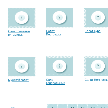
Салат
Салат Кура
Салат Зеленые
Пеструшка
витамины...
Салат
Салат Нежность
Мужской салат
Генеральский