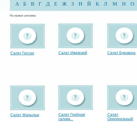
А
Б
В
Г
Д
Е
Ж
З
И
Й
К
Л
М
Н
О
На правах рекламы:
Салат Ижевский
Салат Буковина
Салат Гиссар
Салат Грибная
Салат
Салат Жанылык
салака...
Оригинальный