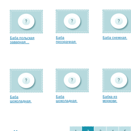
Баба
Баба снежная.
Баба польская
прозрачная.
заварная....
Баба
Бабка из
Баба
шоколадная.
моркови.
шоколадная.