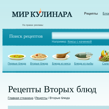
Рецепты
Бло
На правах рекламы:
Поиск рецептов
Например:
Кексы с начинкой
Первые блюда
Вторые блюда
Блюда из мяса
Блюда из рыбы
Сала
Рецепты Вторых блюд
Главная страница
/
Рецепты
/ Вторые блюда