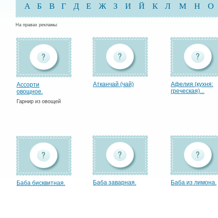
А
Б
В
Г
Д
Е
Ж
З
И
Й
К
Л
М
Н
О
На правах рекламы:
Атканчай (чай)
Афелия (кухня:
Ассорти
греческая)...
овощное.
Гарнир из овощей
Баба заварная.
Баба из лимона.
Баба бисквитная.