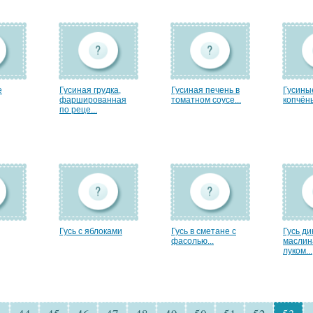
е
Гусиная грудка,
Гусиная печень в
Гусины
фаршированная
томатном соусе...
копчёны
по реце...
Гусь с яблоками
Гусь в сметане с
Гусь ди
фасолью...
маслин
луком...