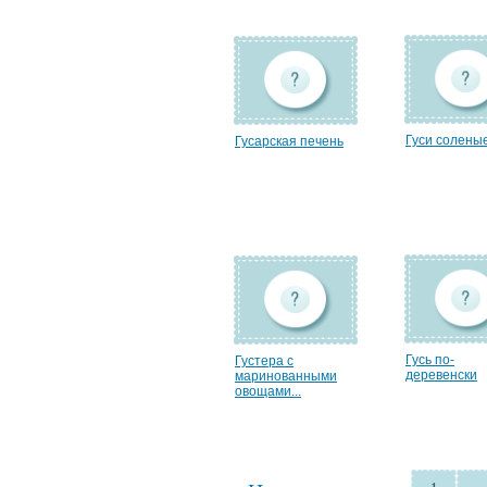
Гуси солены
Гусарская печень
Гусь по-
Густера с
деревенски
маринованными
овощами...