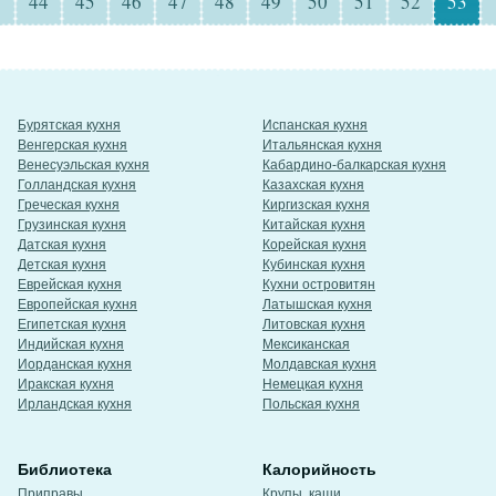
44
45
46
47
48
49
50
51
52
53
Бурятская кухня
Испанская кухня
Венгерская кухня
Итальянская кухня
Венесуэльская кухня
Кабардино-балкарская кухня
Голландская кухня
Казахская кухня
Греческая кухня
Киргизская кухня
Грузинская кухня
Китайская кухня
Датская кухня
Корейская кухня
Детская кухня
Кубинская кухня
Еврейская кухня
Кухни островитян
Европейская кухня
Латышская кухня
Египетская кухня
Литовская кухня
Индийская кухня
Мексиканская
Иорданская кухня
Молдавская кухня
Иракская кухня
Немецкая кухня
Ирландская кухня
Польская кухня
Библиотека
Калорийность
Приправы
Крупы, каши