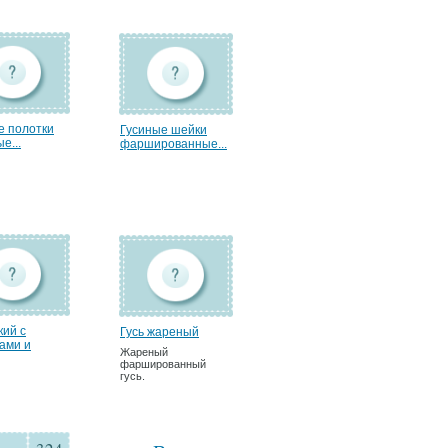
е полотки
Гусиные шейки
е...
фаршированные...
кий с
Гусь жареный
ами и
Жареный
фаршированный
гусь.