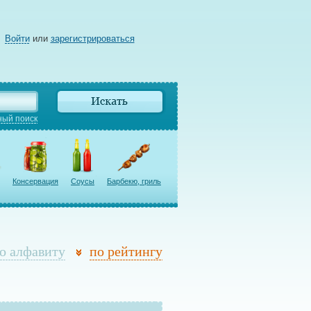
Войти
или
зарегистрироваться
ый поиск
Консервация
Соусы
Барбекю, гриль
о алфавиту
по рейтингу