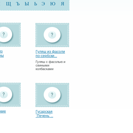
Ш
Щ
Ъ
Ы
Ь
Э
Ю
Я
из
Гуляш из фасоли
ны
по-сербски...
Гуляш с фасолью и
свиными
колбасками
ские
Гусарская
`Печень`...