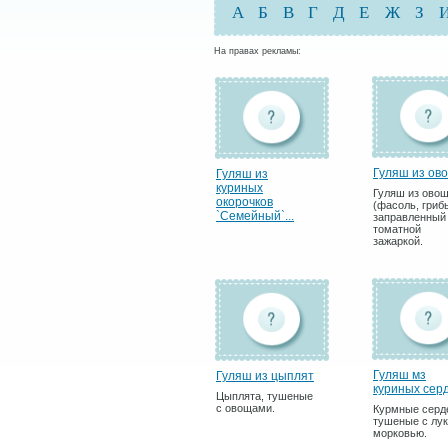
А
Б
В
Г
Д
Е
Ж
З
На правах рекламы:
Гуляш из ов
Гуляш из
куриных
Гуляш из ово
окорочков
(фасоль, гриб
`Семейный`...
заправленный
томатной
зажаркой.
Гуляш мз
Гуляш из цыплят
куриных серд
Цыплята, тушеные
с овощами.
Курмные серд
тушеные с лук
морковью.