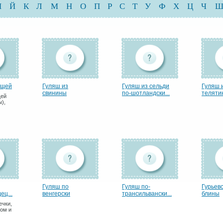
И
Й
К
Л
М
Н
О
П
Р
С
Т
У
Ф
Х
Ц
Ч
ощей
Гуляш из
Гуляш из сельди
Гуляш 
свинины
по-шотландски...
теляти
щей
ы),
Гуляш по
Гуляш по-
Гурьев
ец...
венгерски
трансильвански...
блины
ечки,
ом и