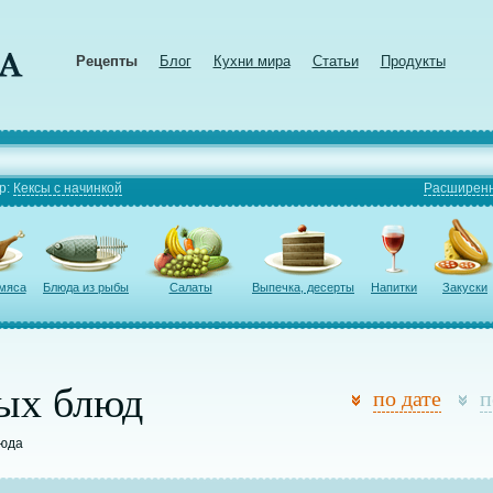
Рецепты
Блог
Кухни мира
Статьи
Продукты
р:
Кексы с начинкой
Расширенн
 мяса
Блюда из рыбы
Салаты
Выпечка, десерты
Напитки
Закуски
ых блюд
по дате
п
люда