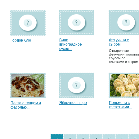
Вино
Фетучини с
Гордон блю
виноградное
сыром
сухое...
Отваренные
фетучини, политы
соусом со
сливками и сыром
Яблочное пюре
Пельмени с
Паста с тунцом и
креветками...
фасолью...