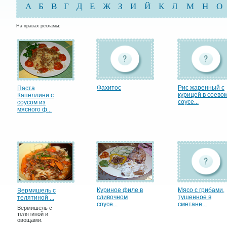
А
Б
В
Г
Д
Е
Ж
З
И
Й
К
Л
М
Н
О
На правах рекламы:
Фахитос
Рис жаренный с
Паста
курицей в соево
Капеллини с
соусе...
соусом из
мясного ф...
Куриное филе в
Мясо с грибами,
Вермишель с
сливочном
тушенное в
телятиной ...
соусе...
сметане...
Вермишель с
телятиной и
овощами.