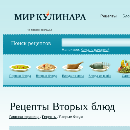
Рецепты
Бло
На правах рекламы:
Поиск рецептов
Например:
Кексы с начинкой
Первые блюда
Вторые блюда
Блюда из мяса
Блюда из рыбы
Сала
Рецепты Вторых блюд
Главная страница
/
Рецепты
/ Вторые блюда