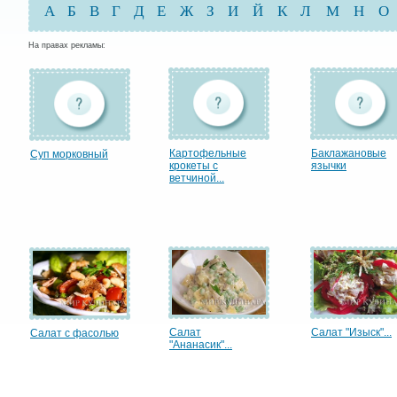
А
Б
В
Г
Д
Е
Ж
З
И
Й
К
Л
М
Н
О
На правах рекламы:
Картофельные
Баклажановые
Суп морковный
крокеты с
язычки
ветчиной...
Салат
Салат "Изыск"...
Салат с фасолью
"Ананасик"...