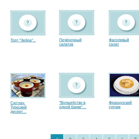
Печёночный
Фасолевый
Торт "Зебра"...
салатик
салат
"Волшебство в
Французский
Сютлач.
одной банке"....
супчик
Турецкий
десерт....