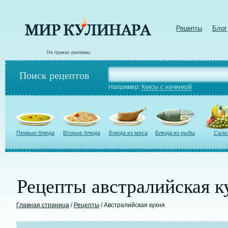
Рецепты
Блог
На правах рекламы:
Поиск рецептов
Например:
Кексы с начинкой
Первые блюда
Вторые блюда
Блюда из мяса
Блюда из рыбы
Сала
Рецепты австралийская к
Главная страница
/
Рецепты
/ Австралийская кухня