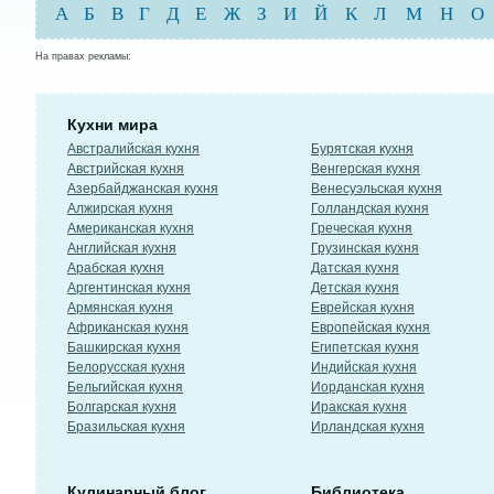
А
Б
В
Г
Д
Е
Ж
З
И
Й
К
Л
М
Н
О
На правах рекламы:
Кухни мира
Австралийская кухня
Бурятская кухня
Австрийская кухня
Венгерская кухня
Азербайджанская кухня
Венесуэльская кухня
Алжирская кухня
Голландская кухня
Американская кухня
Греческая кухня
Английская кухня
Грузинская кухня
Арабская кухня
Датская кухня
Аргентинская кухня
Детская кухня
Армянская кухня
Еврейская кухня
Африканская кухня
Европейская кухня
Башкирская кухня
Египетская кухня
Белорусская кухня
Индийская кухня
Бельгийская кухня
Иорданская кухня
Болгарская кухня
Иракская кухня
Бразильская кухня
Ирландская кухня
Кулинарный блог
Библиотека