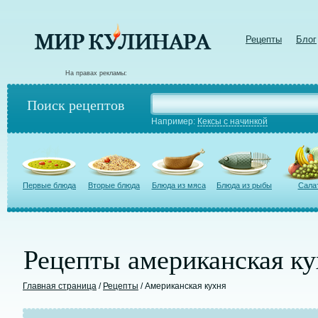
Рецепты
Блог
На правах рекламы:
Поиск рецептов
Например:
Кексы с начинкой
Первые блюда
Вторые блюда
Блюда из мяса
Блюда из рыбы
Сала
Рецепты американская ку
Главная страница
/
Рецепты
/ Американская кухня