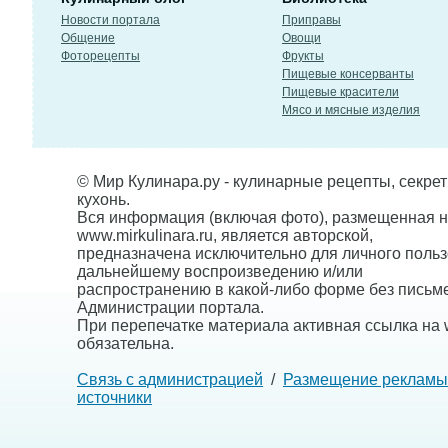
Новости портала
Приправы
Общение
Овощи
Фоторецепты
Фрукты
Пищевые консерванты
Пищевые красители
Мясо и мясные изделия
© Мир Кулинара.ру - кулинарные рецепты, секре
кухонь.
Вся информация (включая фото), размещенная н
www.mirkulinara.ru, является авторской,
предназначена исключительно для личного польз
дальнейшему воспроизведению и/или
распространению в какой-либо форме без письм
Администрации портала.
При перепечатке материала активная ссылка на w
обязательна.
Связь с администрацией
/
Размещение рекламы
источники