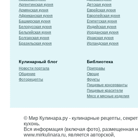
Аргентинская кухня
Детская кухня
Армянская кухня
Еврейская кухня
Африканская кухня
Европейская кухня
Башкирская кухня
Египетская кухня
Белорусская кухня
Индийская кухня
Бельгийская кухня
Иорданская кухня
Болгарская кухня
Иракская кухня
Бразильская кухня
Ирландская кухня
Кулинарный блог
Библиотека
Новости портала
Приправы
Общение
Овощи
Фоторецепты
Фрукты
Пищевые консерванты
Пищевые красители
Мясо и мясные изделия
© Мир Кулинара.ру - кулинарные рецепты, секре
кухонь.
Вся информация (включая фото), размещенная н
www.mirkulinara.ru, является авторской,