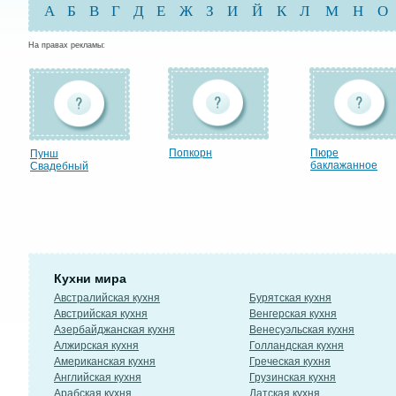
А
Б
В
Г
Д
Е
Ж
З
И
Й
К
Л
М
Н
О
На правах рекламы:
Попкорн
Пюре
Пунш
баклажанное
Свадебный
Кухни мира
Австралийская кухня
Бурятская кухня
Австрийская кухня
Венгерская кухня
Азербайджанская кухня
Венесуэльская кухня
Алжирская кухня
Голландская кухня
Американская кухня
Греческая кухня
Английская кухня
Грузинская кухня
Арабская кухня
Датская кухня