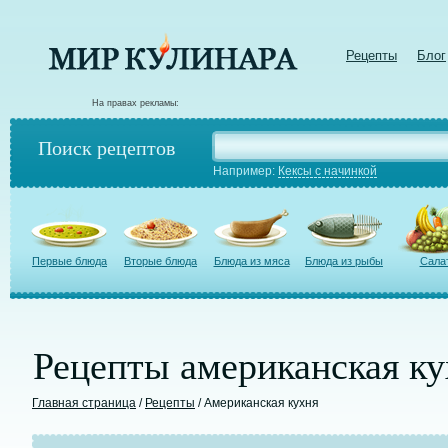
Рецепты
Блог
На правах рекламы:
Поиск рецептов
Например:
Кексы с начинкой
Первые блюда
Вторые блюда
Блюда из мяса
Блюда из рыбы
Сала
Рецепты американская ку
Главная страница
/
Рецепты
/ Американская кухня