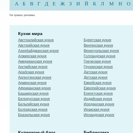
А
Б
В
Г
Д
Е
Ж
З
И
Й
К
Л
М
Н
О
На правах рекламы:
Кухни мира
Австралийская кухня
Бурятская кухня
Австрийская кухня
Венгерская кухня
Азербайджанская кухня
Венесуэльская кухня
Алжирская кухня
Голландская кухня
Американская кухня
Греческая кухня
Английская кухня
Грузинская кухня
Арабская кухня
Датская кухня
Аргентинская кухня
Детская кухня
Армянская кухня
Еврейская кухня
Африканская кухня
Европейская кухня
Башкирская кухня
Египетская кухня
Белорусская кухня
Индийская кухня
Бельгийская кухня
Иорданская кухня
Болгарская кухня
Иракская кухня
Бразильская кухня
Ирландская кухня
Кулинарный блог
Библиотека