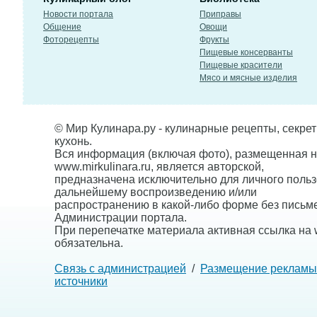
Новости портала
Приправы
Общение
Овощи
Фоторецепты
Фрукты
Пищевые консерванты
Пищевые красители
Мясо и мясные изделия
© Мир Кулинара.ру - кулинарные рецепты, секре
кухонь.
Вся информация (включая фото), размещенная н
www.mirkulinara.ru, является авторской,
предназначена исключительно для личного польз
дальнейшему воспроизведению и/или
распространению в какой-либо форме без письм
Администрации портала.
При перепечатке материала активная ссылка на w
обязательна.
Связь с администрацией
/
Размещение рекламы
источники