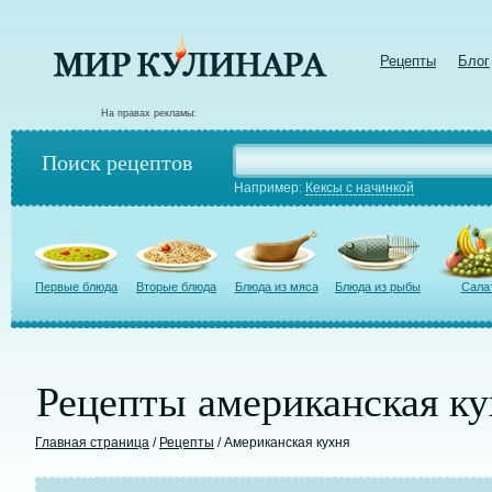
Рецепты
Блог
На правах рекламы:
Поиск рецептов
Например:
Кексы с начинкой
Первые блюда
Вторые блюда
Блюда из мяса
Блюда из рыбы
Сала
Рецепты американская ку
Главная страница
/
Рецепты
/ Американская кухня