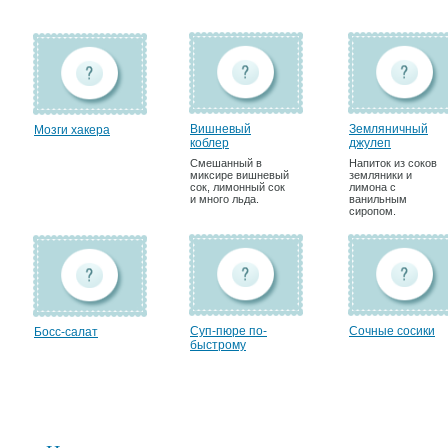
Вишневый
Земляничный
Мозги хакера
коблер
джулеп
Смешанный в
Напиток из соков
миксире вишневый
земляники и
сок, лимонный сок
лимона с
и много льда.
ванильным
сиропом.
Суп-пюре по-
Сочные сосики
Босс-салат
быстрому