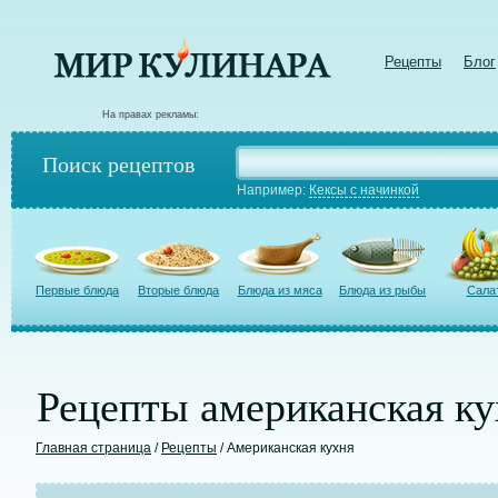
Рецепты
Блог
На правах рекламы:
Поиск рецептов
Например:
Кексы с начинкой
Первые блюда
Вторые блюда
Блюда из мяса
Блюда из рыбы
Сала
Рецепты американская ку
Главная страница
/
Рецепты
/ Американская кухня