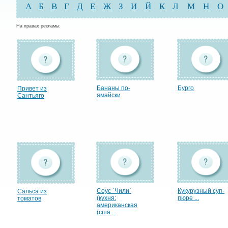
А
Б
В
Г
Д
Е
Ж
З
И
Й
К
Л
М
Н
О
На правах рекламы:
Бананы по-
Бурго
Привет из
ямайски
Сантьяго
Соус `Чили`
Кукурузный суп-
Сальса из
(кухня:
пюре ...
томатов
американская
(сша...