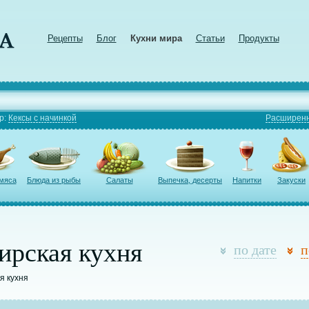
Рецепты
Блог
Кухни мира
Статьи
Продукты
р:
Кексы с начинкой
Расширенн
 мяса
Блюда из рыбы
Салаты
Выпечка, десерты
Напитки
Закуски
ирская кухня
по дате
п
я кухня