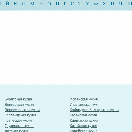
И
Й
К
Л
М
Н
О
П
Р
С
Т
У
Ф
Х
Ц
Ч
Бурятская кухня
Испанская кухня
Венгерская кухня
Итальянская кухня
Венесуэльская кухня
Кабардино-балкарская кухня
Голландская кухня
Казахская кухня
Греческая кухня
Киргизская кухня
Грузинская кухня
Китайская кухня
Датская кухня
Корейская кухня