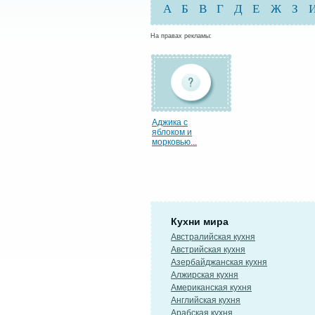
А
Б
В
Г
Д
Е
Ж
З
На правах рекламы:
Аджика с
яблоком и
морковью...
Кухни мира
Австралийская кухня
Австрийская кухня
Азербайджанская кухня
Алжирская кухня
Американская кухня
Английская кухня
Арабская кухня