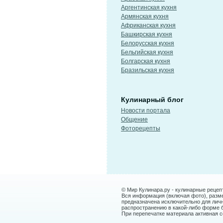
Аргентинская кухня
Армянская кухня
Африканская кухня
Башкирская кухня
Белорусская кухня
Бельгийская кухня
Болгарская кухня
Бразильская кухня
Кулинарный блог
Новости портала
Общение
Фоторецепты
© Мир Кулинара.ру - кулинарные рецеп
Вся информация (включая фото), размещ
предназначена исключительно для лич
распространению в какой-либо форме 
При перепечатке материала активная сс