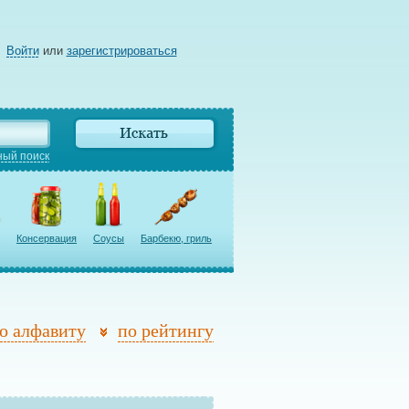
Войти
или
зарегистрироваться
ый поиск
Консервация
Соусы
Барбекю, гриль
о алфавиту
по рейтингу