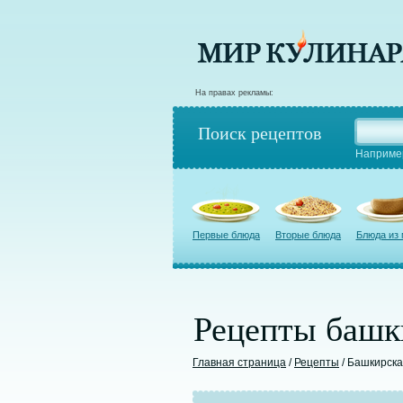
На правах рекламы:
Поиск рецептов
Наприме
Первые блюда
Вторые блюда
Блюда из
Рецепты башк
Главная страница
/
Рецепты
/ Башкирска