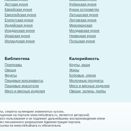
Детская кухня
Кубинская кухня
Еврейская кухня
Кухни островитян
Европейская кухня
Латышская кухня
Египетская кухня
Литовская кухня
Индийская кухня
Мексиканская
Иорданская кухня
Молдавская кухня
Иракская кухня
Немецкая кухня
Ирландская кухня
Польская кухня
Библиотека
Калорийность
Приправы
Крупы, каши
Овощи
Жиры
Фрукты
Бобовые, орехи
Пищевые консерванты
Молочные продукты
Пищевые красители
Мясо и мясные изделия
Мясо и мясные изделия
Овощи, зелень, грибы
ты, секреты кулинарии знаменитых кухонь.
енная на портале www.mirkulinara.ru, является авторской,
ного пользования и не подлежит дальнейшему воспроизведению и/или
без письменного разрешения Администрации портала.
ылка на www.mirkulinara.ru обязательна.