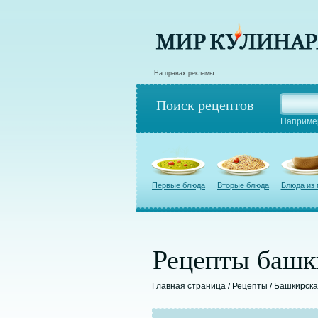
На правах рекламы:
Поиск рецептов
Наприме
Первые блюда
Вторые блюда
Блюда из
Рецепты башк
Главная страница
/
Рецепты
/ Башкирска