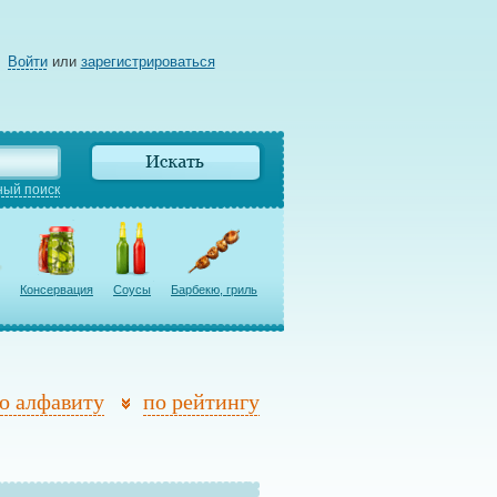
Войти
или
зарегистрироваться
ый поиск
Консервация
Соусы
Барбекю, гриль
о алфавиту
по рейтингу