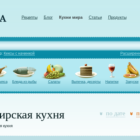
Рецепты
Блог
Кухни мира
Статьи
Продукты
р:
Кексы с начинкой
Расширенн
 мяса
Блюда из рыбы
Салаты
Выпечка, десерты
Напитки
Закуски
ирская кухня
по дате
п
я кухня