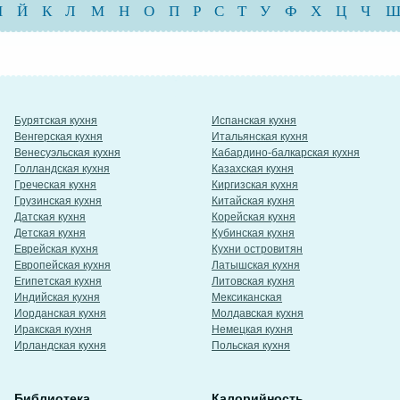
И
Й
К
Л
М
Н
О
П
Р
С
Т
У
Ф
Х
Ц
Ч
Бурятская кухня
Испанская кухня
Венгерская кухня
Итальянская кухня
Венесуэльская кухня
Кабардино-балкарская кухня
Голландская кухня
Казахская кухня
Греческая кухня
Киргизская кухня
Грузинская кухня
Китайская кухня
Датская кухня
Корейская кухня
Детская кухня
Кубинская кухня
Еврейская кухня
Кухни островитян
Европейская кухня
Латышская кухня
Египетская кухня
Литовская кухня
Индийская кухня
Мексиканская
Иорданская кухня
Молдавская кухня
Иракская кухня
Немецкая кухня
Ирландская кухня
Польская кухня
Библиотека
Калорийность