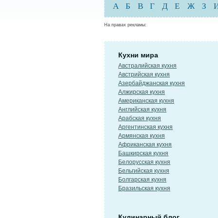
А
Б
В
Г
Д
Е
Ж
З
На правах рекламы:
Кухни мира
Австралийская кухня
Австрийская кухня
Азербайджанская кухня
Алжирская кухня
Американская кухня
Английская кухня
Арабская кухня
Аргентинская кухня
Армянская кухня
Африканская кухня
Башкирская кухня
Белорусская кухня
Бельгийская кухня
Болгарская кухня
Бразильская кухня
Кулинарный блог