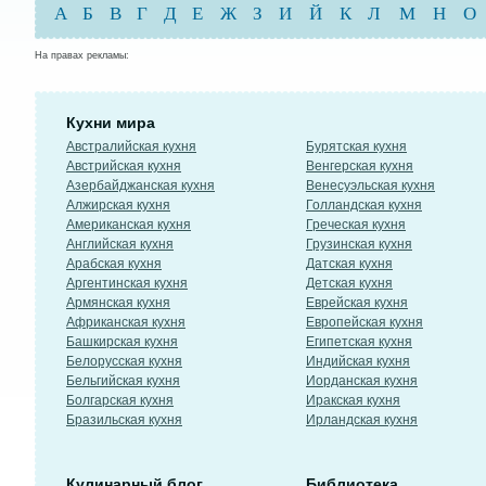
А
Б
В
Г
Д
Е
Ж
З
И
Й
К
Л
М
Н
О
На правах рекламы:
Кухни мира
Австралийская кухня
Бурятская кухня
Австрийская кухня
Венгерская кухня
Азербайджанская кухня
Венесуэльская кухня
Алжирская кухня
Голландская кухня
Американская кухня
Греческая кухня
Английская кухня
Грузинская кухня
Арабская кухня
Датская кухня
Аргентинская кухня
Детская кухня
Армянская кухня
Еврейская кухня
Африканская кухня
Европейская кухня
Башкирская кухня
Египетская кухня
Белорусская кухня
Индийская кухня
Бельгийская кухня
Иорданская кухня
Болгарская кухня
Иракская кухня
Бразильская кухня
Ирландская кухня
Кулинарный блог
Библиотека