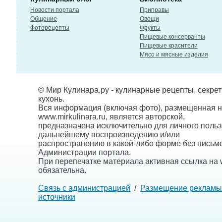
Новости портала
Приправы
Общение
Овощи
Фоторецепты
Фрукты
Пищевые консерванты
Пищевые красители
Мясо и мясные изделия
© Мир Кулинара.ру - кулинарные рецепты, секре
кухонь.
Вся информация (включая фото), размещенная н
www.mirkulinara.ru, является авторской,
предназначена исключительно для личного польз
дальнейшему воспроизведению и/или
распространению в какой-либо форме без письм
Администрации портала.
При перепечатке материала активная ссылка на w
обязательна.
Связь с администрацией
/
Размещение рекламы
источники