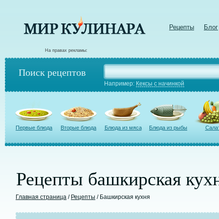
Рецепты
Блог
На правах рекламы:
Поиск рецептов
Например:
Кексы с начинкой
Первые блюда
Вторые блюда
Блюда из мяса
Блюда из рыбы
Сала
Рецепты башкирская кух
Главная страница
/
Рецепты
/ Башкирская кухня