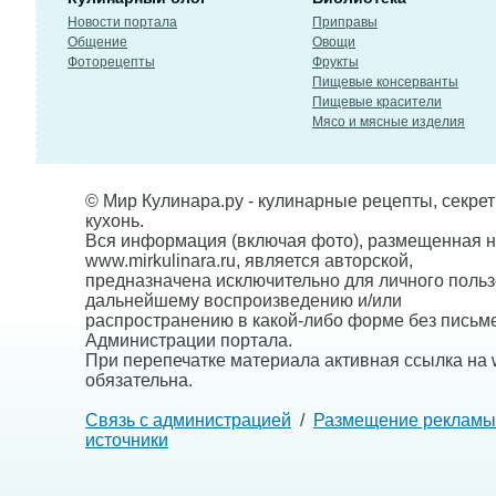
Новости портала
Приправы
Общение
Овощи
Фоторецепты
Фрукты
Пищевые консерванты
Пищевые красители
Мясо и мясные изделия
© Мир Кулинара.ру - кулинарные рецепты, секре
кухонь.
Вся информация (включая фото), размещенная н
www.mirkulinara.ru, является авторской,
предназначена исключительно для личного польз
дальнейшему воспроизведению и/или
распространению в какой-либо форме без письм
Администрации портала.
При перепечатке материала активная ссылка на w
обязательна.
Связь с администрацией
/
Размещение рекламы
источники