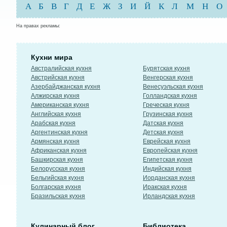
А
Б
В
Г
Д
Е
Ж
З
И
Й
К
Л
М
Н
О
На правах рекламы:
Кухни мира
Австралийская кухня
Бурятская кухня
Австрийская кухня
Венгерская кухня
Азербайджанская кухня
Венесуэльская кухня
Алжирская кухня
Голландская кухня
Американская кухня
Греческая кухня
Английская кухня
Грузинская кухня
Арабская кухня
Датская кухня
Аргентинская кухня
Детская кухня
Армянская кухня
Еврейская кухня
Африканская кухня
Европейская кухня
Башкирская кухня
Египетская кухня
Белорусская кухня
Индийская кухня
Бельгийская кухня
Иорданская кухня
Болгарская кухня
Иракская кухня
Бразильская кухня
Ирландская кухня
Кулинарный блог
Библиотека