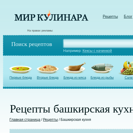
Рецепты
Блог
На правах рекламы:
Поиск рецептов
Например:
Кексы с начинкой
Первые блюда
Вторые блюда
Блюда из мяса
Блюда из рыбы
Сала
Рецепты башкирская кух
Главная страница
/
Рецепты
/ Башкирская кухня