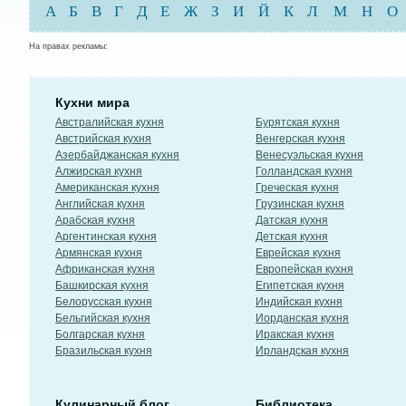
А
Б
В
Г
Д
Е
Ж
З
И
Й
К
Л
М
Н
О
На правах рекламы:
Кухни мира
Австралийская кухня
Бурятская кухня
Австрийская кухня
Венгерская кухня
Азербайджанская кухня
Венесуэльская кухня
Алжирская кухня
Голландская кухня
Американская кухня
Греческая кухня
Английская кухня
Грузинская кухня
Арабская кухня
Датская кухня
Аргентинская кухня
Детская кухня
Армянская кухня
Еврейская кухня
Африканская кухня
Европейская кухня
Башкирская кухня
Египетская кухня
Белорусская кухня
Индийская кухня
Бельгийская кухня
Иорданская кухня
Болгарская кухня
Иракская кухня
Бразильская кухня
Ирландская кухня
Кулинарный блог
Библиотека