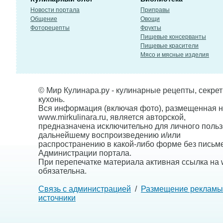
Новости портала
Приправы
Общение
Овощи
Фоторецепты
Фрукты
Пищевые консерванты
Пищевые красители
Мясо и мясные изделия
© Мир Кулинара.ру - кулинарные рецепты, секре
кухонь.
Вся информация (включая фото), размещенная н
www.mirkulinara.ru, является авторской,
предназначена исключительно для личного польз
дальнейшему воспроизведению и/или
распространению в какой-либо форме без письм
Администрации портала.
При перепечатке материала активная ссылка на w
обязательна.
Связь с администрацией
/
Размещение рекламы
источники