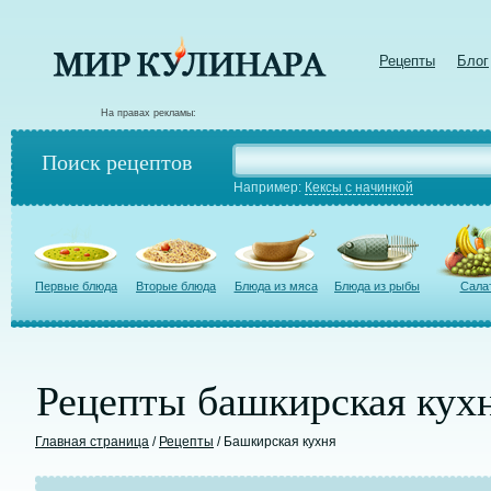
Рецепты
Блог
На правах рекламы:
Поиск рецептов
Например:
Кексы с начинкой
Первые блюда
Вторые блюда
Блюда из мяса
Блюда из рыбы
Сала
Рецепты башкирская кух
Главная страница
/
Рецепты
/ Башкирская кухня