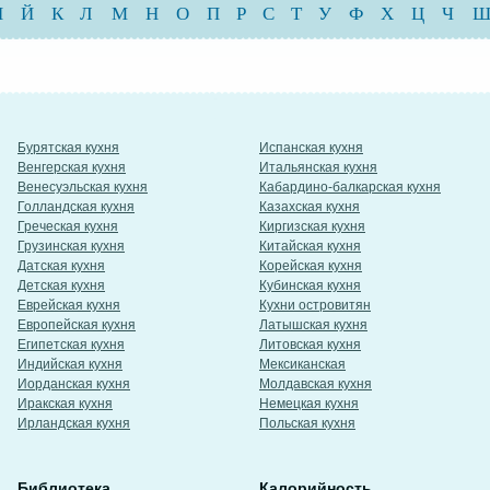
И
Й
К
Л
М
Н
О
П
Р
С
Т
У
Ф
Х
Ц
Ч
Бурятская кухня
Испанская кухня
Венгерская кухня
Итальянская кухня
Венесуэльская кухня
Кабардино-балкарская кухня
Голландская кухня
Казахская кухня
Греческая кухня
Киргизская кухня
Грузинская кухня
Китайская кухня
Датская кухня
Корейская кухня
Детская кухня
Кубинская кухня
Еврейская кухня
Кухни островитян
Европейская кухня
Латышская кухня
Египетская кухня
Литовская кухня
Индийская кухня
Мексиканская
Иорданская кухня
Молдавская кухня
Иракская кухня
Немецкая кухня
Ирландская кухня
Польская кухня
Библиотека
Калорийность