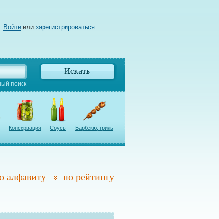
Войти
или
зарегистрироваться
ый поиск
Консервация
Соусы
Барбекю, гриль
о алфавиту
по рейтингу