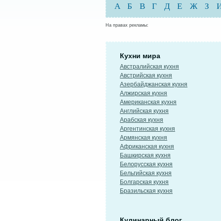
А
Б
В
Г
Д
Е
Ж
З
На правах рекламы:
Кухни мира
Австралийская кухня
Австрийская кухня
Азербайджанская кухня
Алжирская кухня
Американская кухня
Английская кухня
Арабская кухня
Аргентинская кухня
Армянская кухня
Африканская кухня
Башкирская кухня
Белорусская кухня
Бельгийская кухня
Болгарская кухня
Бразильская кухня
Кулинарный блог