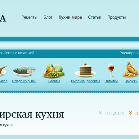
Рецепты
Блог
Кухни мира
Статьи
Продукты
р:
Кексы с начинкой
Расширенн
 мяса
Блюда из рыбы
Салаты
Выпечка, десерты
Напитки
Закуски
ирская кухня
по дате
п
я кухня