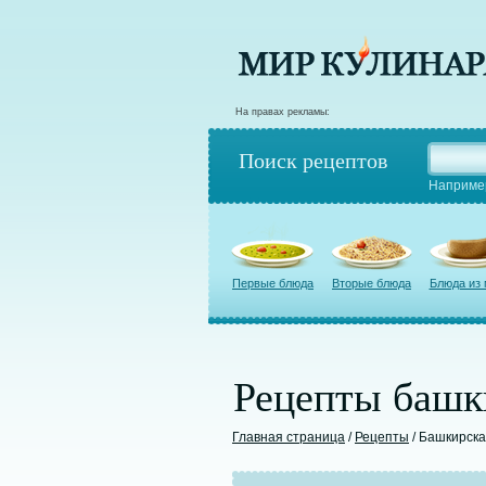
На правах рекламы:
Поиск рецептов
Наприме
Первые блюда
Вторые блюда
Блюда из
Рецепты башк
Главная страница
/
Рецепты
/ Башкирска