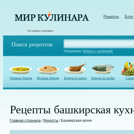
Рецепты
Блог
На правах рекламы:
Поиск рецептов
Например:
Кексы с начинкой
Первые блюда
Вторые блюда
Блюда из мяса
Блюда из рыбы
Сала
Рецепты башкирская кух
Главная страница
/
Рецепты
/ Башкирская кухня