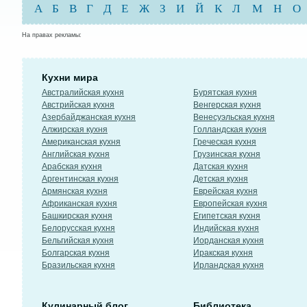
А
Б
В
Г
Д
Е
Ж
З
И
Й
К
Л
М
Н
О
На правах рекламы:
Кухни мира
Австралийская кухня
Бурятская кухня
Австрийская кухня
Венгерская кухня
Азербайджанская кухня
Венесуэльская кухня
Алжирская кухня
Голландская кухня
Американская кухня
Греческая кухня
Английская кухня
Грузинская кухня
Арабская кухня
Датская кухня
Аргентинская кухня
Детская кухня
Армянская кухня
Еврейская кухня
Африканская кухня
Европейская кухня
Башкирская кухня
Египетская кухня
Белорусская кухня
Индийская кухня
Бельгийская кухня
Иорданская кухня
Болгарская кухня
Иракская кухня
Бразильская кухня
Ирландская кухня
Кулинарный блог
Библиотека