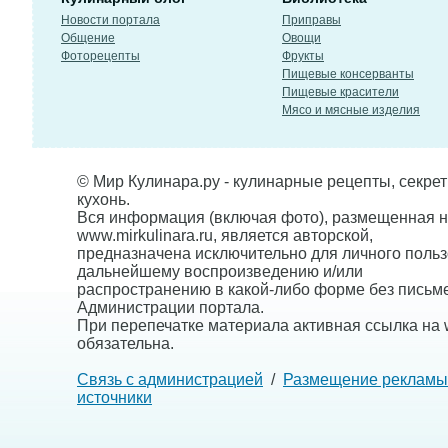
Новости портала
Приправы
Общение
Овощи
Фоторецепты
Фрукты
Пищевые консерванты
Пищевые красители
Мясо и мясные изделия
© Мир Кулинара.ру - кулинарные рецепты, секре
кухонь.
Вся информация (включая фото), размещенная н
www.mirkulinara.ru, является авторской,
предназначена исключительно для личного польз
дальнейшему воспроизведению и/или
распространению в какой-либо форме без письм
Администрации портала.
При перепечатке материала активная ссылка на w
обязательна.
Связь с администрацией
/
Размещение рекламы
источники