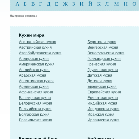
А
Б
В
Г
Д
Е
Ж
З
И
Й
К
Л
М
Н
О
На правах рекламы:
Кухни мира
Австралийская кухня
Бурятская кухня
Австрийская кухня
Венгерская кухня
Азербайджанская кухня
Венесуэльская кухня
Алжирская кухня
Голландская кухня
Американская кухня
Греческая кухня
Английская кухня
Грузинская кухня
Арабская кухня
Датская кухня
Аргентинская кухня
Детская кухня
Армянская кухня
Еврейская кухня
Африканская кухня
Европейская кухня
Башкирская кухня
Египетская кухня
Белорусская кухня
Индийская кухня
Бельгийская кухня
Иорданская кухня
Болгарская кухня
Иракская кухня
Бразильская кухня
Ирландская кухня
Кулинарный блог
Библиотека