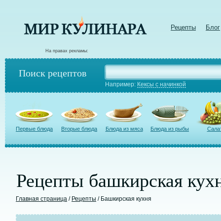
Рецепты
Блог
На правах рекламы:
Поиск рецептов
Например:
Кексы с начинкой
Первые блюда
Вторые блюда
Блюда из мяса
Блюда из рыбы
Сала
Рецепты башкирская кух
Главная страница
/
Рецепты
/ Башкирская кухня