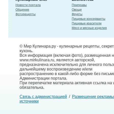
Новости портала
Приправы
Общение
Овощи
Фоторецепты
Фрукты
Пищевые консерванты
Пищевые красители
Мясо и мясные изделия
© Мир Кулинара.ру - кулинарные рецепты, секре
кухонь.
Вся информация (включая фото), размещенная н
www.mirkulinara.ru, является авторской,
предназначена исключительно для личного польз
дальнейшему воспроизведению и/или
распространению в какой-либо форме без письм
Администрации портала.
При перепечатке материала активная ссылка на w
обязательна.
Связь с администрацией
/
Размещение рекламы
источники