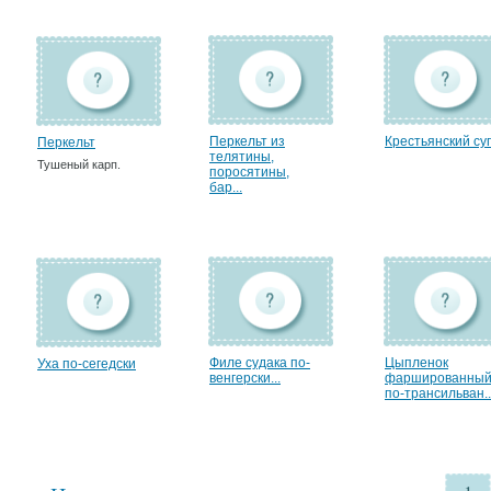
Перкельт из
Крестьянский су
Перкельт
телятины,
Тушеный карп.
поросятины,
бар...
Филе судака по-
Цыпленок
Уха по-сегедски
венгерски...
фаршированны
по-трансильван..