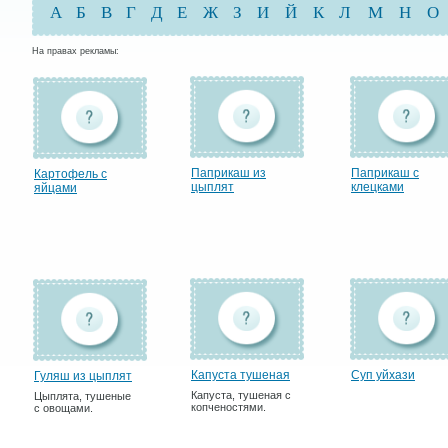
А
Б
В
Г
Д
Е
Ж
З
И
Й
К
Л
М
Н
О
На правах рекламы:
Паприкаш из
Паприкаш с
Картофель с
цыплят
клецками
яйцами
Капуста тушеная
Суп уйхази
Гуляш из цыплят
Капуста, тушеная с
Цыплята, тушеные
копченостями.
с овощами.