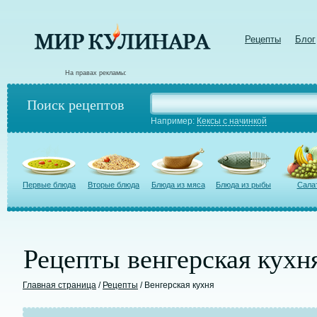
Рецепты
Блог
На правах рекламы:
Поиск рецептов
Например:
Кексы с начинкой
Первые блюда
Вторые блюда
Блюда из мяса
Блюда из рыбы
Сала
Рецепты венгерская кухн
Главная страница
/
Рецепты
/ Венгерская кухня