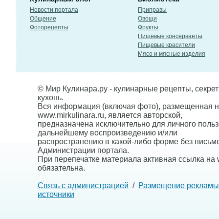
Новости портала
Приправы
Общение
Овощи
Фоторецепты
Фрукты
Пищевые консерванты
Пищевые красители
Мясо и мясные изделия
© Мир Кулинара.ру - кулинарные рецепты, секре
кухонь.
Вся информация (включая фото), размещенная н
www.mirkulinara.ru, является авторской,
предназначена исключительно для личного польз
дальнейшему воспроизведению и/или
распространению в какой-либо форме без письм
Администрации портала.
При перепечатке материала активная ссылка на w
обязательна.
Связь с администрацией
/
Размещение рекламы
источники