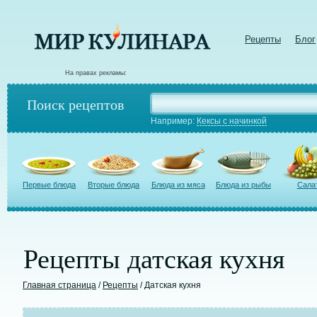
Рецепты
Блог
На правах рекламы:
Поиск рецептов
Например:
Кексы с начинкой
Первые блюда
Вторые блюда
Блюда из мяса
Блюда из рыбы
Сала
Рецепты датская кухня
Главная страница
/
Рецепты
/ Датская кухня