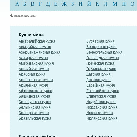
А
Б
В
Г
Д
Е
Ж
З
И
Й
К
Л
М
Н
О
На правах рекламы:
Кухни мира
Австралийская кухня
Бурятская кухня
Австрийская кухня
Венгерская кухня
Азербайджанская кухня
Венесуэльская кухня
Алжирская кухня
Голландская кухня
Американская кухня
Греческая кухня
Английская кухня
Грузинская кухня
Арабская кухня
Датская кухня
Аргентинская кухня
Детская кухня
Армянская кухня
Еврейская кухня
Африканская кухня
Европейская кухня
Башкирская кухня
Египетская кухня
Белорусская кухня
Индийская кухня
Бельгийская кухня
Иорданская кухня
Болгарская кухня
Иракская кухня
Бразильская кухня
Ирландская кухня
Кулинарный блог
Библиотека