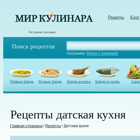
Рецепты
Блог
На правах рекламы:
Поиск рецептов
Например:
Кексы с начинкой
Первые блюда
Вторые блюда
Блюда из мяса
Блюда из рыбы
Сала
Рецепты датская кухня
Главная страница
/
Рецепты
/ Датская кухня