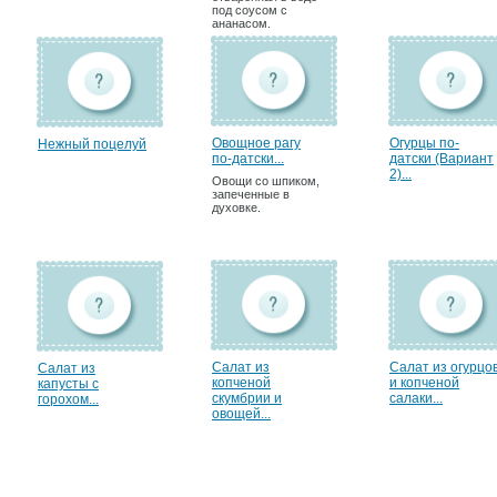
под соусом с
ананасом.
Овощное рагу
Огурцы по-
Нежный поцелуй
по-датски...
датски (Вариант
2)...
Овощи со шпиком,
запеченные в
духовке.
Салат из
Салат из огурцо
Салат из
копченой
и копченой
капусты с
скумбрии и
салаки...
горохом...
овощей...