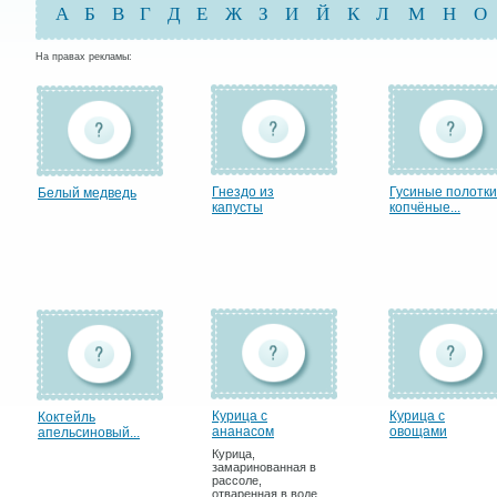
А
Б
В
Г
Д
Е
Ж
З
И
Й
К
Л
М
Н
О
На правах рекламы:
Гнездо из
Гусиные полотки
Белый медведь
капусты
копчёные...
Курица с
Курица с
Коктейль
ананасом
овощами
апельсиновый...
Курица,
замаринованная в
рассоле,
отваренная в воде