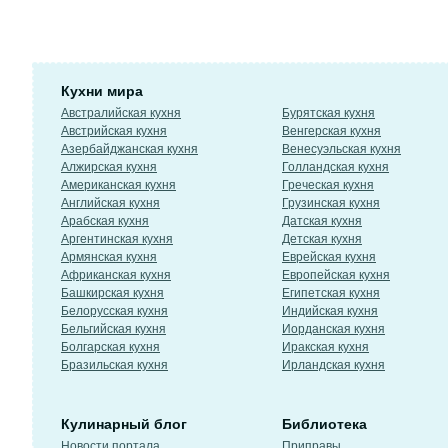
Кухни мира
Австралийская кухня
Бурятская кухня
Австрийская кухня
Венгерская кухня
Азербайджанская кухня
Венесуэльская кухня
Алжирская кухня
Голландская кухня
Американская кухня
Греческая кухня
Английская кухня
Грузинская кухня
Арабская кухня
Датская кухня
Аргентинская кухня
Детская кухня
Армянская кухня
Еврейская кухня
Африканская кухня
Европейская кухня
Башкирская кухня
Египетская кухня
Белорусская кухня
Индийская кухня
Бельгийская кухня
Иорданская кухня
Болгарская кухня
Иракская кухня
Бразильская кухня
Ирландская кухня
Кулинарный блог
Библиотека
Новости портала
Приправы