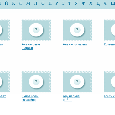
И
Й
К
Л
М
Н
О
П
Р
С
Т
У
Ф
Х
Ц
Ч
рис
Ананасовые
Ананас ки чатни
Коктей
шарики
алат
Кхира мули
Алу нарьял
Гобхи 
качамбер
райта