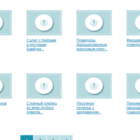
Салат с грибами
Помидоры
Фарши
и ростками
фаршированные
помидо
бамбука...
кокосовым орех...
анов
Слоеный хлебец
Песочное
Пирожк
из муки грубого
печенье с
овоща
помола...
кардамоном...
(самоса)