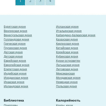
1
2
3
4
Бурятская кухня
Испанская кухня
Венгерская кухня
Итальянская кухня
Венесуэльская кухня
Кабардино-балкарская кухня
Голландская кухня
Казахская кухня
Греческая кухня
Киргизская кухня
Грузинская кухня
Китайская кухня
Датская кухня
Корейская кухня
Детская кухня
Кубинская кухня
Еврейская кухня
Кухни островитян
Европейская кухня
Латышская кухня
Египетская кухня
Литовская кухня
Индийская кухня
Мексиканская
Иорданская кухня
Молдавская кухня
Иракская кухня
Немецкая кухня
Ирландская кухня
Польская кухня
Библиотека
Калорийность
Приправы
Крупы, каши