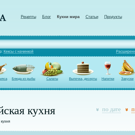
Рецепты
Блог
Кухни мира
Статьи
Продукты
р:
Кексы с начинкой
Расширенн
 мяса
Блюда из рыбы
Салаты
Выпечка, десерты
Напитки
Закуски
йская кухня
по дате
п
 кухня