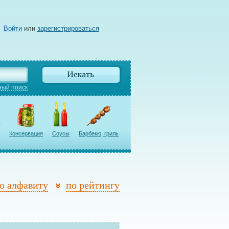
Войти
или
зарегистрироваться
ый поиск
Консервация
Соусы
Барбекю, гриль
о алфавиту
по рейтингу