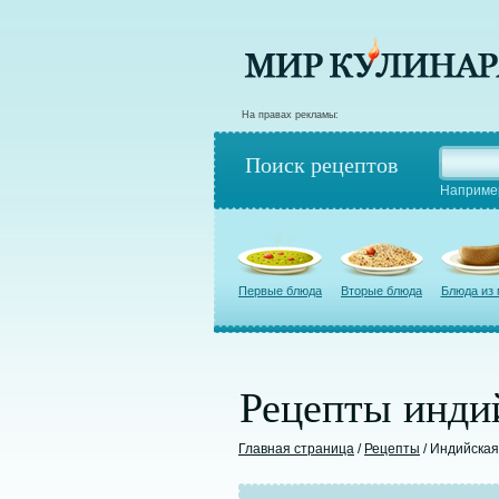
На правах рекламы:
Поиск рецептов
Наприме
Первые блюда
Вторые блюда
Блюда из
Рецепты инди
Главная страница
/
Рецепты
/ Индийская