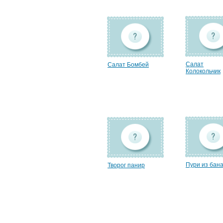
Салат
Салат Бомбей
Колокольчик
Пури из бан
Творог панир