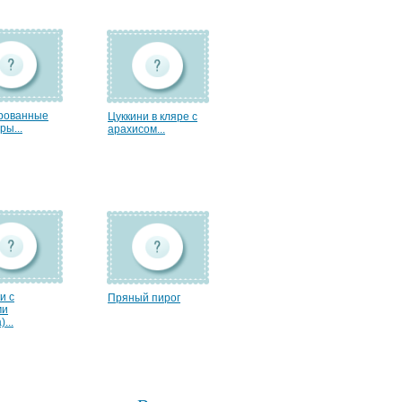
рованные
Цуккини в кляре с
ры...
арахисом...
и с
Пряный пирог
ми
...