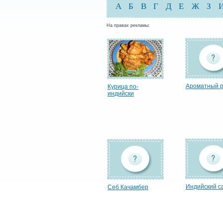
А
Б
В
Г
Д
Е
Ж
З
На правах рекламы:
Ароматный 
Курица по-
индийски
Индийский с
Себ Качамбер