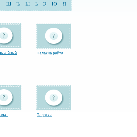
Ш
Щ
Ъ
Ы
Ь
Э
Ю
Я
ль чайный
Палак ка райта
салат
Паратхи