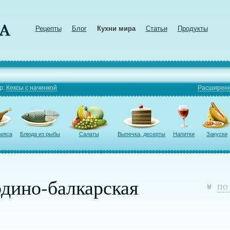
Рецепты
Блог
Кухни мира
Статьи
Продукты
р:
Кексы с начинкой
Расширенн
 мяса
Блюда из рыбы
Салаты
Выпечка, десерты
Напитки
Закуски
рдино-балкарская
по