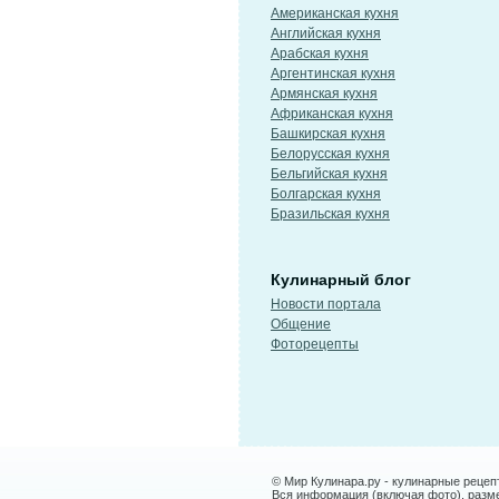
Американская кухня
Английская кухня
Арабская кухня
Аргентинская кухня
Армянская кухня
Африканская кухня
Башкирская кухня
Белорусская кухня
Бельгийская кухня
Болгарская кухня
Бразильская кухня
Кулинарный блог
Новости портала
Общение
Фоторецепты
© Мир Кулинара.ру - кулинарные рецеп
Вся информация (включая фото), размещ