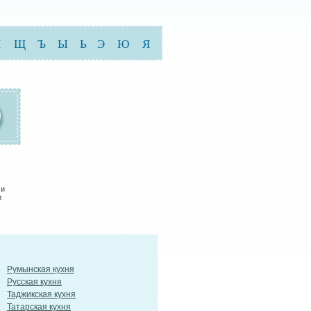
Ш
Щ
Ъ
Ы
Ь
Э
Ю
Я
 и
и
Румынская кухня
Русская кухня
Таджикская кухня
Татарская кухня