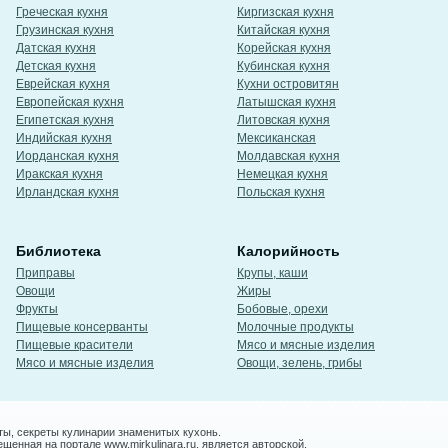
Греческая кухня
Киргизская кухня
Грузинская кухня
Китайская кухня
Датская кухня
Корейская кухня
Детская кухня
Кубинская кухня
Еврейская кухня
Кухни островитян
Европейская кухня
Латышская кухня
Египетская кухня
Литовская кухня
Индийская кухня
Мексиканская
Иорданская кухня
Молдавская кухня
Иракская кухня
Немецкая кухня
Ирландская кухня
Польская кухня
Библиотека
Калорийность
Приправы
Крупы, каши
Овощи
Жиры
Фрукты
Бобовые, орехи
Пищевые консерванты
Молочные продукты
Пищевые красители
Мясо и мясные изделия
Мясо и мясные изделия
Овощи, зелень, грибы
ты, секреты кулинарии знаменитых кухонь.
енная на портале www.mirkulinara.ru, является авторской,