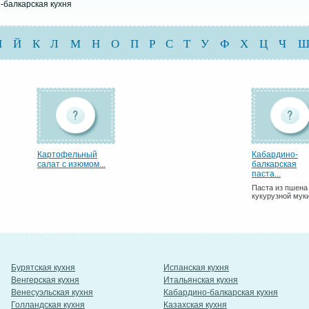
-балкарская кухня
И
Й
К
Л
М
Н
О
П
Р
С
Т
У
Ф
Х
Ц
Ч
Картофельный
Кабардино-
салат с изюмом...
балкарская
паста...
Паста из пшена
кукурузной мук
Бурятская кухня
Испанская кухня
Венгерская кухня
Итальянская кухня
Венесуэльская кухня
Кабардино-балкарская кухня
Голландская кухня
Казахская кухня