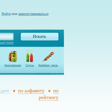
Войти
или
зарегистрироваться
ый поиск
Консервация
Соусы
Барбекю, гриль
 дате
по алфавиту
по
рейтингу