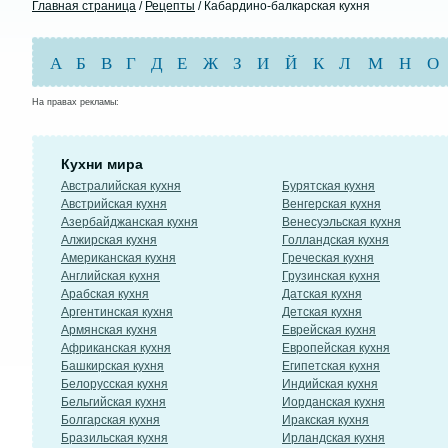
Главная страница
/
Рецепты
/ Кабардино-балкарская кухня
А
Б
В
Г
Д
Е
Ж
З
И
Й
К
Л
М
Н
О
На правах рекламы:
Кухни мира
Австралийская кухня
Бурятская кухня
Австрийская кухня
Венгерская кухня
Азербайджанская кухня
Венесуэльская кухня
Алжирская кухня
Голландская кухня
Американская кухня
Греческая кухня
Английская кухня
Грузинская кухня
Арабская кухня
Датская кухня
Аргентинская кухня
Детская кухня
Армянская кухня
Еврейская кухня
Африканская кухня
Европейская кухня
Башкирская кухня
Египетская кухня
Белорусская кухня
Индийская кухня
Бельгийская кухня
Иорданская кухня
Болгарская кухня
Иракская кухня
Бразильская кухня
Ирландская кухня