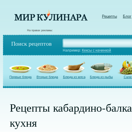
Рецепты
Блог
На правах рекламы:
Поиск рецептов
Например:
Кексы с начинкой
Первые блюда
Вторые блюда
Блюда из мяса
Блюда из рыбы
Сала
Рецепты кабардино-балка
кухня