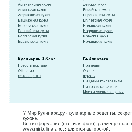
Аргентинская кухня
Детская кухня
Армянская кухня
Еврейская кухня
Африканская кухня
Европейская кухня
Башкирская кухня
Египетская кухня
Белорусская кухня
Индийская кухня
Бельгийская кухня
Иорданская кухня
Болгарская кухня
Иракская кухня
Бразильская кухня
Ирландская кухня
Кулинарный блог
Библиотека
Новости портала
Приправы
Общение
Овощи
Фоторецепты
Фрукты
Пищевые консерванты
Пищевые красители
Мясо и мясные изделия
© Мир Кулинара.ру - кулинарные рецепты, секре
кухонь.
Вся информация (включая фото), размещенная н
www.mirkulinara.ru, является авторской,