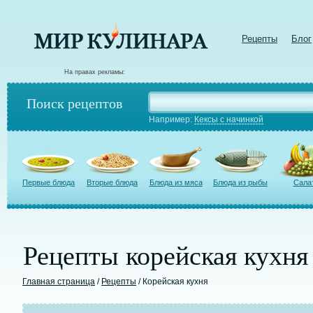
Рецепты
Блог
На правах рекламы:
Поиск рецептов
Например:
Кексы с начинкой
Первые блюда
Вторые блюда
Блюда из мяса
Блюда из рыбы
Сала
Рецепты корейская кухня
Главная страница
/
Рецепты
/ Корейская кухня