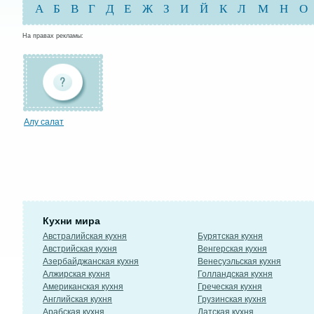
А
Б
В
Г
Д
Е
Ж
З
И
Й
К
Л
М
Н
О
На правах рекламы:
Алу салат
Кухни мира
Австралийская кухня
Бурятская кухня
Австрийская кухня
Венгерская кухня
Азербайджанская кухня
Венесуэльская кухня
Алжирская кухня
Голландская кухня
Американская кухня
Греческая кухня
Английская кухня
Грузинская кухня
Арабская кухня
Датская кухня