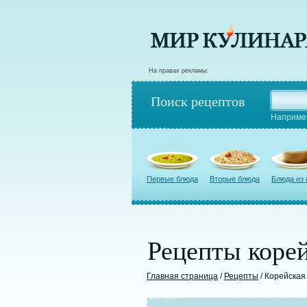
На правах рекламы:
Поиск рецептов
Наприме
Первые блюда
Вторые блюда
Блюда из
Рецепты корей
Главная страница
/
Рецепты
/ Корейская