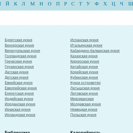
И
Й
К
Л
М
Н
О
П
Р
С
Т
У
Ф
Х
Ц
Ч
Бурятская кухня
Испанская кухня
Венгерская кухня
Итальянская кухня
Венесуэльская кухня
Кабардино-балкарская кухня
Голландская кухня
Казахская кухня
Греческая кухня
Киргизская кухня
Грузинская кухня
Китайская кухня
Датская кухня
Корейская кухня
Детская кухня
Кубинская кухня
Еврейская кухня
Кухни островитян
Европейская кухня
Латышская кухня
Египетская кухня
Литовская кухня
Индийская кухня
Мексиканская
Иорданская кухня
Молдавская кухня
Иракская кухня
Немецкая кухня
Ирландская кухня
Польская кухня
Библиотека
Калорийность