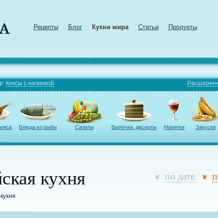
Рецепты
Блог
Кухни мира
Статьи
Продукты
р:
Кексы с начинкой
Расширенн
 мяса
Блюда из рыбы
Салаты
Выпечка, десерты
Напитки
Закуски
ская кухня
по дате
п
 кухня