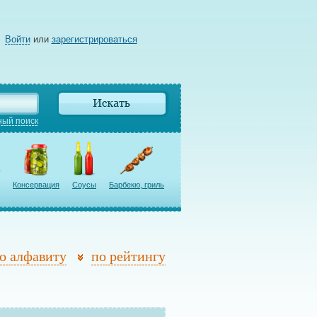
Войти
или
зарегистрироваться
ый поиск
Консервация
Соусы
Барбекю, гриль
о алфавиту
по рейтингу