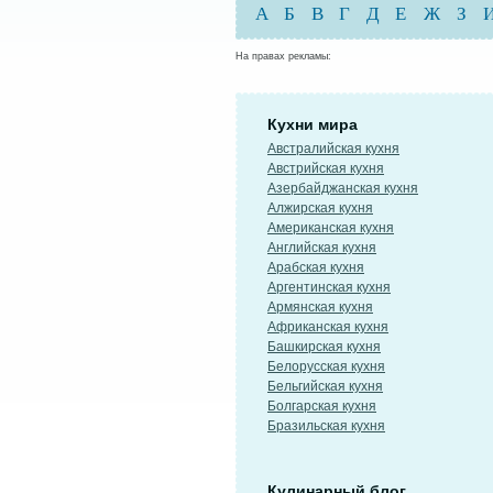
А
Б
В
Г
Д
Е
Ж
З
На правах рекламы:
Кухни мира
Австралийская кухня
Австрийская кухня
Азербайджанская кухня
Алжирская кухня
Американская кухня
Английская кухня
Арабская кухня
Аргентинская кухня
Армянская кухня
Африканская кухня
Башкирская кухня
Белорусская кухня
Бельгийская кухня
Болгарская кухня
Бразильская кухня
Кулинарный блог