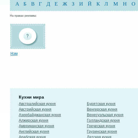
А
Б
В
Г
Д
Е
Ж
З
И
Й
К
Л
М
Н
О
На правах рекламы:
Нэм
Кухни мира
Австралийская кухня
Бурятская кухня
Австрийская кухня
Венгерская кухня
Азербайджанская кухня
Венесуэльская кухня
Алжирская кухня
Голландская кухня
Американская кухня
Греческая кухня
Английская кухня
Грузинская кухня
Арабская кухня
Датская кухня