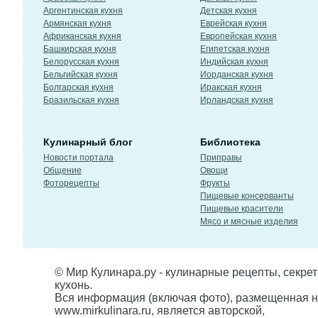
Аргентинская кухня
Детская кухня
Армянская кухня
Еврейская кухня
Африканская кухня
Европейская кухня
Башкирская кухня
Египетская кухня
Белорусская кухня
Индийская кухня
Бельгийская кухня
Иорданская кухня
Болгарская кухня
Иракская кухня
Бразильская кухня
Ирландская кухня
Кулинарный блог
Библиотека
Новости портала
Приправы
Общение
Овощи
Фоторецепты
Фрукты
Пищевые консерванты
Пищевые красители
Мясо и мясные изделия
© Мир Кулинара.ру - кулинарные рецепты, секре
кухонь.
Вся информация (включая фото), размещенная н
www.mirkulinara.ru, является авторской,