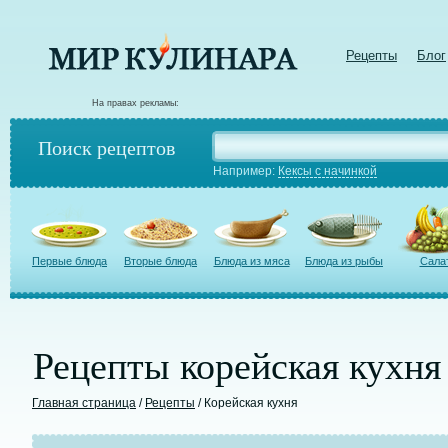
Рецепты
Блог
На правах рекламы:
Поиск рецептов
Например:
Кексы с начинкой
Первые блюда
Вторые блюда
Блюда из мяса
Блюда из рыбы
Сала
Рецепты корейская кухня
Главная страница
/
Рецепты
/ Корейская кухня